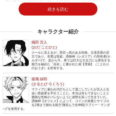
主に返すことを誘われて彼と手を組むことになり――？
続きを読む
キャラクター紹介
織田 言人
(おだ ことひと)
クールに見えるが、茶目っ気のある性格。古道具屋の店
主であり、本業は怪盗。憑物神（レガリア）の所有者(ホ
ルダー)で、盃から弓、果ては巨大な大太刀にも変化する
能力を秘めた「自在」と書かれた扇【理扇】（ことわり
のおうぎ）を所有する。
猿飛 碌郎
(さるとび ろくろう)
マフィアに雇われ代打ちとして過ごしていたが言人と出
会い怪盗業を手伝うことに。本当は何もできないことと
臆病な性格がバレないように虚勢を張って生きていた。
憑物神【オリヒメ】によって、コインの表裏とサイコロ
を2個まで操れる能力“微笑んで女神様(ラブミー・テンダ
―)”を使用する。