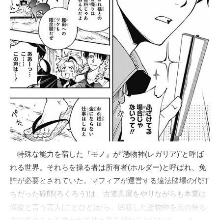
特殊な能力を宿した『モノ』が“憑物神(レガリア)”と呼ば
れる世界。それらを操る者は所有者(ホルダー)と呼ばれ、免
許が必要とされていた。マフィアが運営する違法賭場の代打
ちだった碌郎(ろくろう)は、古道具屋をやりながらも本業は
怪盗と言う言人(ことひと)から、回収した憑物神を元の持ち