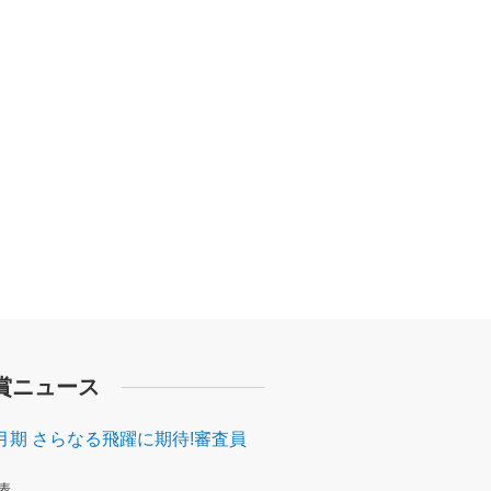
賞ニュース
6月期 さらなる飛躍に期待!審査員
発表