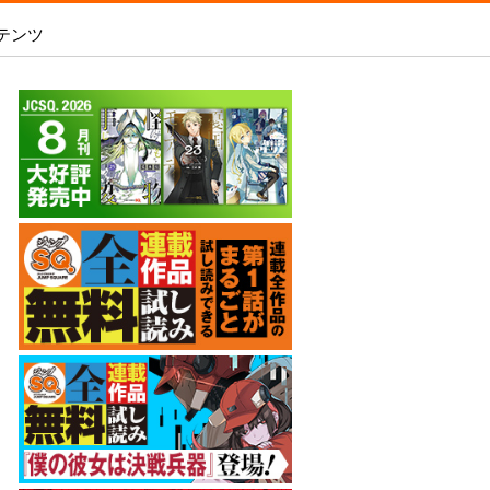
テンツ
あめとうみ
 2026 SUMMER
いろはの門
SQ.全連載作品無料試し読み
内容を見る
新人漫画賞SPARK
-
ましろくんの補講アトリエ
WEB投稿
師15周年記念サイト
電子版で購入
魔王城サイドウェイ
WEB持ち込み募集
スの王子様』シーンを予想して「打って
銀魂 3年Z組銀八先生
「打たれてる！」を当てよう！
原稿の直接申し込み
アオの解
オダロク
ラビットチェイサー
彼岸の螢
レイバイデイ
僕の彼女は決戦兵器