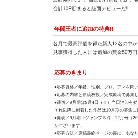
合計10P貯まると誌面デビューだ!!
年間王者に追加の特典!!
各月で最高評価を得た新人12名の中か
見事獲得した人には追加の賞金50万円を
応募のきまり
●応募資格／年齢、性別、プロ、アマを問
●応募の内容と原稿枚数／完成原稿で募集し
●締切／9月期は9月4日（金）当日消印有効
それ以降に到着した作品は10月期の募集に
●発表／9月期⇒ジャンプＳＱ．12月号（2
がございます。
●応募方法／原稿最終ページの裏に、あな