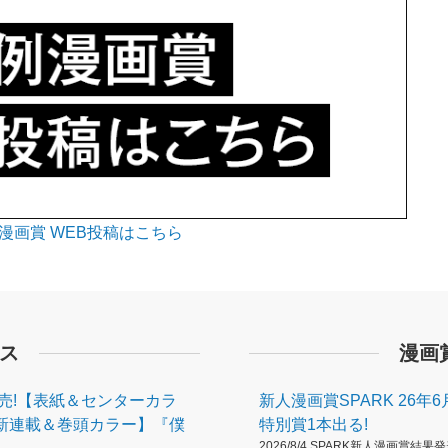
漫画賞 WEB投稿はこちら
ス
漫画
発売!【表紙＆センターカラ
新人漫画賞SPARK 26年
新連載＆巻頭カラー】『僕
特別賞1本出る!
2026/8/4 SPARK新人漫画賞結果