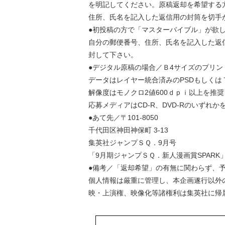
を明記してください。原稿返却を希望する
住所、氏名を記入した返信用の封筒を切手
●初投稿の方で「マスターバイブル」が欲
自分の郵便番号、住所、氏名を記入した返
封して下さい。
●デジタル原稿の場合／Ｂ4サイズのプリ
データはレイヤー統合済みのPSDもしく
解像度はモノクロ2値600ｄｐｉ以上を推
応募メディアはCD-R、DVD-Rのいずれ
●あて先／〒101-8050
千代田区神田神保町 3-13
集英社ジャンプＳＱ．9月号
「9月期ジャンプＳＱ．新人漫画賞SPARK
●備考／「返却希望」の有無に関わらず、
個人情報は厳重に管理し、本企画遂行以外
映・上演権、映像化等諸権利は集英社に帰