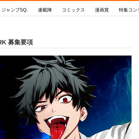
ジャンプSQ.
連載陣
コミックス
漫画賞
特集コン
ギャグマンガ日和GB
憂国のモリアーティ
プSQ.
新人漫画賞 SPARK
ジャンプSQ.コミックス
SQ.イチ押し!!
ジャンプSQ.RISE
持ち込み
怪物事変
今号の内容を見る
新人漫画賞SPARK
今月発売のコミックス
ジャンプ
RK 募集要項
るろうに剣心-明治剣客浪漫譚・北海道編
募集要項
次号の内容を見る
次月発売のコミックス
青の祓魔
ワールドトリガー
新人漫画賞SPARK
電子版で購入
『新テニ
ダークギャザリング
結果発表
る！！」
カワイスギクライシス
ジャンプSQ.とは？
ボイスコミック漫画賞 結
戦奏教室
果発表!
at
極楽街
新人漫画賞SPARK
ファントムバスターズ
二代目年間王者決定!!
茜部先生は照れ知らず