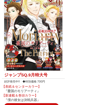
ジャンプSQ.9月特大号
好評発売中!! ◆特別価格 700円
【表紙＆センターカラー】
『憂国のモリアーティ』
【新連載＆巻頭カラー】
『僕の彼女は決戦兵器』