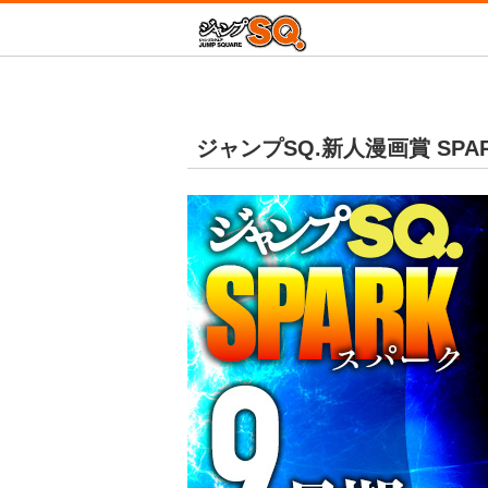
増田こうすけ劇場 
ジャン
新テニスの王子様
ジャンプSQ.新人漫画賞 SPA
青の祓魔師
D.Gray-man
放課後の王子様
この音とまれ！
終わりのセラフ
血界戦線 Beat 3 Pe
Mr.Clice
冒険王ビィト