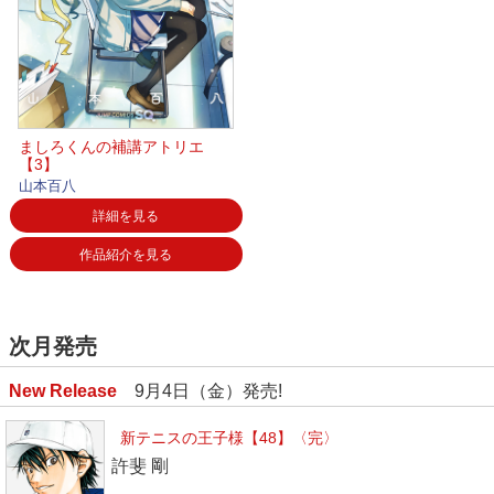
ましろくんの補講アトリエ
【3】
山本百八
詳細を見る
作品紹介を見る
次月発売
New Release
9月4日（金）発売!
新テニスの王子様【48】〈完〉
許斐 剛