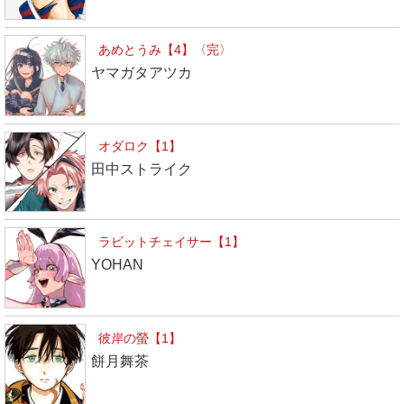
あめとうみ【4】〈完〉
ヤマガタアツカ
オダロク【1】
田中ストライク
ラビットチェイサー【1】
YOHAN
彼岸の螢【1】
餅月舞茶