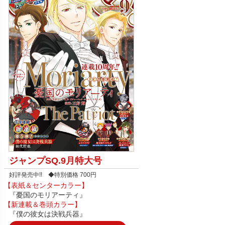
ジャンプSQ.9月特大号
好評発売中!! ◆特別価格 700円
【表紙＆センターカラー】
『憂国のモリアーティ』
【新連載＆巻頭カラー】
『僕の彼女は決戦兵器』