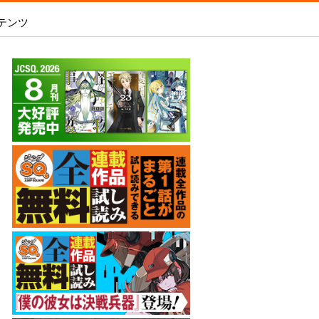
テンツ
あめとうみ
 2026 SUMMER
いろはの門
SQ.全連載作品無料試し読み
内容を見る
新人漫画賞SPARK
-
ましろくんの補講アトリエ
WEB投稿
師15周年記念サイト
電子版で購入
魔王城サイドウェイ
WEB持ち込み募集
スの王子様』シーンを予想して「打って
銀魂 3年Z組銀八先生
「打たれてる！」を当てよう！
原稿の直接申し込み
アオの解
オダロク
ラビットチェイサー
彼岸の螢
レイバイデイ
僕の彼女は決戦兵器