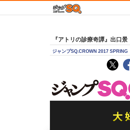
増田こうすけ劇場 
ジャン
新テニスの王子様
『アトリの診療奇譚』出口景
青の祓魔師
D.Gray-man
ジャンプSQ.CROWN 2017 SPRIN
放課後の王子様
この音とまれ！
終わりのセラフ
血界戦線 Beat 3 Pe
Mr.Clice
冒険王ビィト