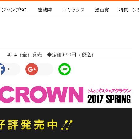
ジャンプSQ.
連載陣
コミックス
漫画賞
特集コン
ギャグマンガ日和GB
憂国のモリアーティ
プSQ.
新人漫画賞 SPARK
ジャンプSQ.コミックス
SQ.イチ押し!!
ジャンプSQ.RISE
持ち込み
怪物事変
今号の内容を見る
新人漫画賞SPARK
今月発売のコミックス
ジャンプ
るろうに剣心-明治剣客浪漫譚・北海道編
募集要項
次号の内容を見る
次月発売のコミックス
青の祓魔
ワールドトリガー
G
4/14（金）発売 ◆定価 690円（税込）
新人漫画賞SPARK
電子版で購入
『新テニ
ダークギャザリング
結果発表
る！！」
0
カワイスギクライシス
ジャンプSQ.とは？
ボイスコミック漫画賞 結
戦奏教室
果発表!
at
極楽街
新人漫画賞SPARK
ファントムバスターズ
二代目年間王者決定!!
茜部先生は照れ知らず