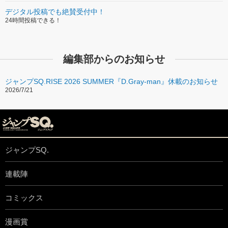
デジタル投稿でも絶賛受付中！
【第８回】江藤俊司 先生 ＆ シン・ゴジラ
24時間投稿できる！
【第７回】高木勇志 先生 ＆ マネーモンスター
【第６回】西尾ナノラ 先生 ＆ マクベス BACBETH
編集部からのお知らせ
【第５回】山岸 菜 先生 ＆ スポットライト 世紀のスクープ
【第４回】遠藤達哉 先生 ＆ エヴェレスト 神々の山嶺
ジャンプSQ.RISE 2026 SUMMER『D.Gray-man』休載のお知らせ
2026/7/21
【第３回】龍 幸伸 先生 ＆ オデッセイ
【第２回】平浜矢陸 先生 ＆ ザ・ウォーク
【第１回】賀来ゆうじ 先生 ＆ 007スペクター
ジャンプSQ.
連載陣
コミックス
漫画賞