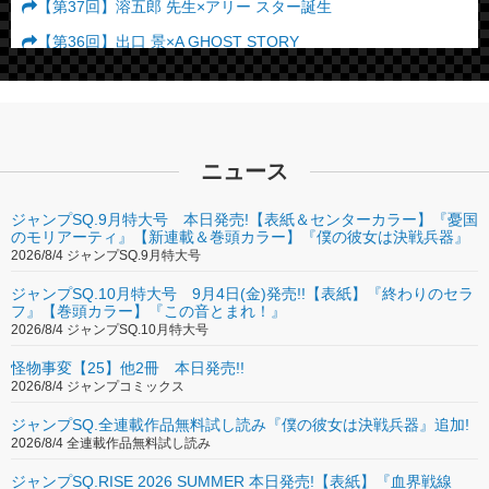
【第37回】溶五郎 先生×アリー スター誕生
【第36回】出口 景×A GHOST STORY
【第35回】木村慎吾×クワイエット・プレイス
【第34回】飯野俊祐×MEG ザ・モンスター
【第33回】清水綾乃×ボルグ／マッケンロー 氷の男と炎の男
ニュース
【第32回】西村行騎×ジュラシック・ワールド 炎の王国
【第31回】研そうげん×犬ヶ島
ジャンプSQ.9月特大号 本日発売!【表紙＆センターカラー】『憂国
のモリアーティ』【新連載＆巻頭カラー】『僕の彼女は決戦兵器』
【第30回】飯野俊祐×サバービコン 仮面を被った街
2026/8/4 ジャンプSQ.9月特大号
【第29回】ほし×君の名前で僕を呼んで
ジャンプSQ.10月特大号 9月4日(金)発売!!【表紙】『終わりのセラ
フ』【巻頭カラー】『この音とまれ！』
【第28回】ヨシカゲ×シェイプ・オブ・ウォーター
2026/8/4 ジャンプSQ.10月特大号
【第27回】出口 景×スリー・ビルボード
怪物事変【25】他2冊 本日発売!!
2026/8/4 ジャンプコミックス
【第26回】永田愁×キングスマン ゴールデン・サークル
ジャンプSQ.全連載作品無料試し読み『僕の彼女は決戦兵器』追加!
【第25回】マス久×ユダヤ人を救った動物園〜アンとニーナが
2026/8/4 全連載作品無料試し読み
愛した命〜
ジャンプSQ.RISE 2026 SUMMER 本日発売!【表紙】『血界戦線
【第24回】江藤俊司×GODZILLA 怪獣惑星