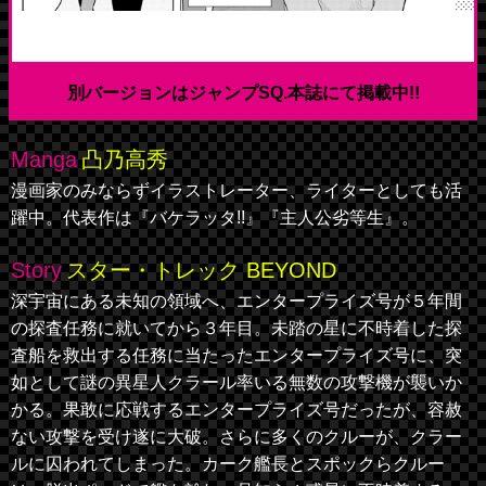
別バージョンはジャンプSQ.本誌にて掲載中!!
Manga
凸乃高秀
漫画家のみならずイラストレーター、ライターとしても活
躍中。代表作は『バケラッタ!!』『主人公劣等生』。
Story
スター・トレック BEYOND
深宇宙にある未知の領域へ、エンタープライズ号が５年間
の探査任務に就いてから３年目。未踏の星に不時着した探
査船を救出する任務に当たったエンタープライズ号に、突
如として謎の異星人クラール率いる無数の攻撃機が襲いか
かる。果敢に応戦するエンタープライズ号だったが、容赦
ない攻撃を受け遂に大破。さらに多くのクルーが、クラー
ルに囚われてしまった。カーク艦長とスポックらクルー