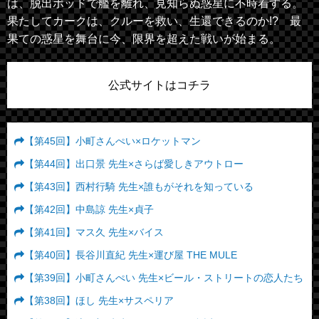
は、脱出ポッドで艦を離れ、見知らぬ惑星に不時着する。
果たしてカークは、クルーを救い、生還できるのか!? 最
果ての惑星を舞台に今、限界を超えた戦いが始まる。
公式サイトはコチラ
【第45回】小町さんぺい×ロケットマン
【第44回】出口景 先生×さらば愛しきアウトロー
【第43回】西村行騎 先生×誰もがそれを知っている
【第42回】中島諒 先生×貞子
【第41回】マス久 先生×バイス
【第40回】長谷川直紀 先生×運び屋 THE MULE
【第39回】小町さんぺい 先生×ビール・ストリートの恋人たち
【第38回】ほし 先生×サスペリア