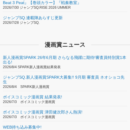
Beat 3 Peat』【巻頭カラー】『戦奏教室』
2026/7/30 ジャンプSQ.RISE 2026 UMMER
【第23回】新浜けいすけ 先生 ＆ ミックス。
【第22回】井上景詞 先生 ＆ ドリーム
ジャンプSQ.連載陣あらすじ更新
2026/7/28 ジャンプSQ.
【第21回】野中和紀 先生 ＆ ワンダーウーマン
【第20回】いしとゆうら 先生 ＆ ライフ
漫画賞ニュース
【第19回】遠藤達哉 先生 ＆ パトリオット・デイ
【第18回】伊鳴優子 先生 ＆ メッセージ
新人漫画賞SPARK 26年6月期 さらなる飛躍に期待!審査員特別賞1本
出る!
【第17回】名取 歩 先生 ＆ バーニングオーシャン
2026/8/4 SPARK新人漫画賞結果発表
【第16回】龍 幸伸 先生 ＆ SING
ジャンプSQ.新人漫画賞SPARK大募集!! 9月期 審査員 ネオショコ先
生
【第15回】賀来ゆうじ 先生 ＆ ラ・ラ・ランド
2026/8/4 SPARK新人漫画賞
【第14回】小出もと貴 先生 ＆ ザ・コンサルタント
ボイスコミック漫画賞 結果発表!
【第13回】西尾ナノラ 先生 ＆ ドント・ブリーズ
2026/7/3 ボイスコミック漫画賞
【第12回】山岸 菜 先生 ＆ ぼくのおじさん
ボイスコミック漫画賞 津田健次郎さん熱演!
2026/7/3 ボイスコミック漫画賞
【第11回】凸乃高秀 先生 ＆ スター・トレック BEYOND
WEB持ち込み募集中!
【第10回】伊鳴優子 先生 ＆ グランドイリュージョン