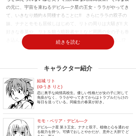
の元に、宇宙を束ねるデビル―ク星の王女・ララがやってき
て、いきなり婚約＆同棲することに!! さらにララの双子の
妹、ナナとモモも居候しはじめて、リトの周りは大騒ぎ!! 大
好きな春菜や、リトを狙う暗殺者ヤミなど周囲の女の子も巻
き込んだ、リトのTo Loveる満載な一日が今日も始まる…!?
続きを読む
キャラクター紹介
結城 リト
(ゆうき りと)
恋に奥手な純情高校生。優しい性格だが女の子に対して
免疫がなく、ララがやってきてからはトラブルだらけの
毎日を送っている。同級生の春菜が好き。
モモ・ベリア・デビル―ク
デビル―ク星 第３王女。ナナと双子。植物と心を通わせ
る能力を持つ。可憐でおしとやかだが、意外と大胆で ど