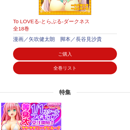
To LOVEる-とらぶる-ダークネス
全18巻
漫画／矢吹健太朗 脚本／長谷見沙貴
ご購入
全巻リスト
特集