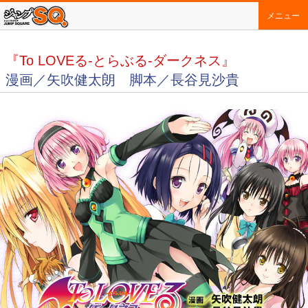
メニュー
『To LOVEる-とらぶる-ダークネス』
漫画／矢吹健太朗 脚本／長谷見沙貴