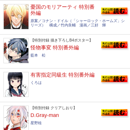
憂国のモリアーティ 特別番
外編
原案／コナン・ドイル（「シャーロック・ホームズ」シ
リーズ） 構成／竹内良輔 漫画／三好 輝
【特別付録 描き下ろしB4ポスター】
怪物事変 特別番外編
藍本 松
有害指定同級生 特別番外編
くろは
【特別付録 クリアしおり】
D.Gray-man
星野桂