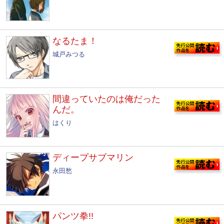
なるたま！
城戸みつる
間違っていたのは俺だった
んだ。
はくり
ディープサブマリン
永田愁
パンツ拳!!