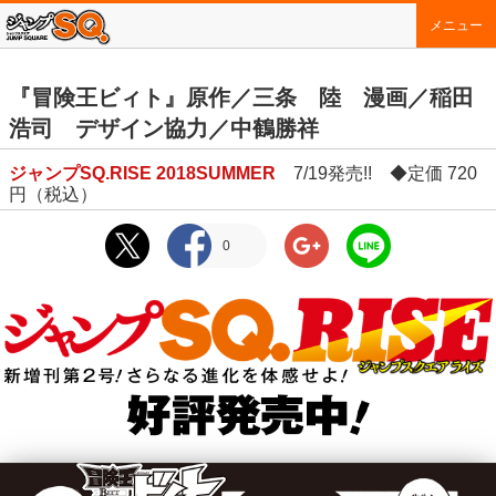
メニュー
『冒険王ビィト』原作／三条 陸 漫画／稲田
浩司 デザイン協力／中鶴勝祥
ジャンプSQ.RISE 2018SUMMER
7/19発売!! ◆定価 720
円（税込）
0