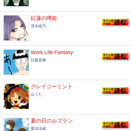
紅蓮の噂姫
清水綾乃
Work Life Fantasy
日暮直輝
クレイジーミント
山うた
夏の日のルフラン
愛須冷蔵