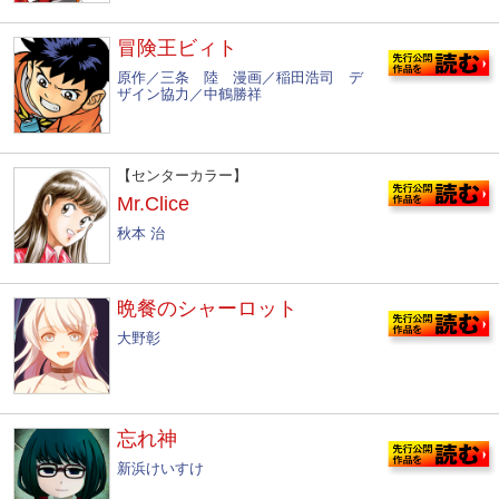
冒険王ビィト
原作／三条 陸 漫画／稲田浩司 デ
ザイン協力／中鶴勝祥
【センターカラー】
Mr.Clice
秋本 治
晩餐のシャーロット
大野彰
忘れ神
新浜けいすけ