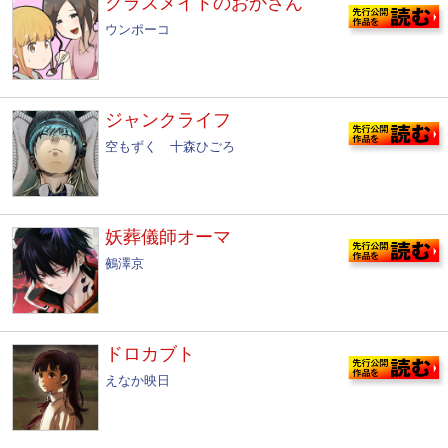
クラスメイトのおかさん
ウンポーコ
ジャンクライフ
空もずく 十森ひごろ
妖葬儀師オーマ
鵺澤京
ドロカブト
えなか映日