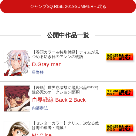
ジャンプSQ.RISE 2019SUMMERへ戻る
公開中作品一覧
【巻頭カラー＆特別付録】ティムが見
つめる幼き日のアレンの物語─
D.Gray-man
星野桂
【表紙】世界崩壊幇助器具出品中!?混
迷必死のオークション開幕!!
血界戦線 Back 2 Back
内藤泰弘
【センターカラー】クリス、次なる敵
は海の覇者・海賊!!
Mr.Clice