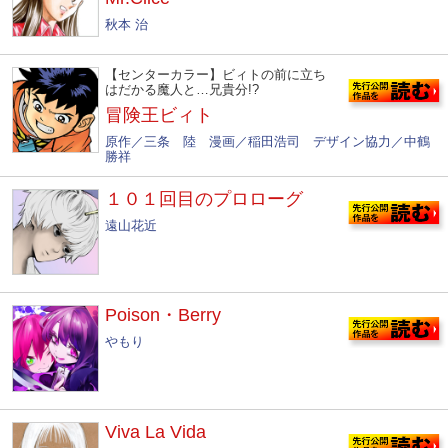
秋本 治
【センターカラー】ビィトの前に立ち
はだかる魔人と…兄貴分!?
冒険王ビィト
原作／三条 陸 漫画／稲田浩司 デザイン協力／中鶴
勝祥
１０１回目のプロローグ
遠山花近
Poison・Berry
やもり
Viva La Vida