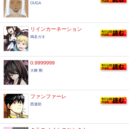
OUGA
リインカーネーション
鳴名ガオ
0.9999999
大舞 剛
ファンファーレ
西連助