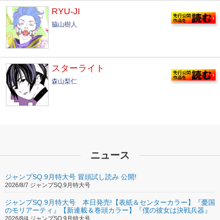
RYU-JI
脇山樹人
スターライト
森山梨仁
ニュース
ジャンプSQ.9月特大号 冒頭試し読み 公開!
2026/8/7 ジャンプSQ.9月特大号
ジャンプSQ.9月特大号 本日発売!【表紙＆センターカラー】『憂国
のモリアーティ』【新連載＆巻頭カラー】『僕の彼女は決戦兵器』
2026/8/4 ジャンプSQ.9月特大号