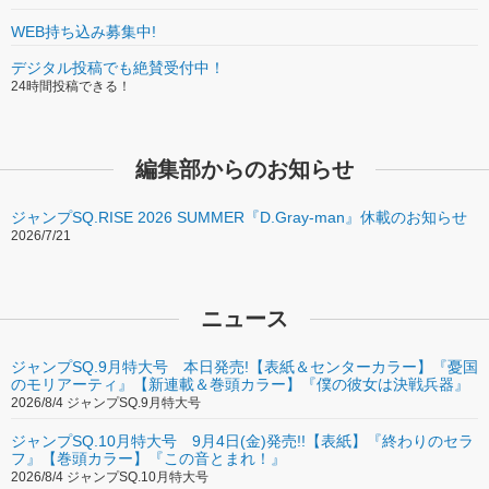
WEB持ち込み募集中!
【第10回】鏡貴也 先生 山本ヤマト先生 降矢大輔 先生
＆ アラカワシン 先生
デジタル投稿でも絶賛受付中！
24時間投稿できる！
【第11回】浅田弘幸 先生 ＆ 濱岡幸真 先生
編集部からのお知らせ
ジャンプSQ.RISE 2026 SUMMER『D.Gray-man』休載のお知らせ
2026/7/21
ニュース
ジャンプSQ.9月特大号 本日発売!【表紙＆センターカラー】『憂国
のモリアーティ』【新連載＆巻頭カラー】『僕の彼女は決戦兵器』
2026/8/4 ジャンプSQ.9月特大号
ジャンプSQ.10月特大号 9月4日(金)発売!!【表紙】『終わりのセラ
フ』【巻頭カラー】『この音とまれ！』
2026/8/4 ジャンプSQ.10月特大号