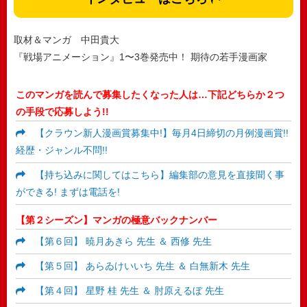
取材＆マンガ 中田貴大
『戦場アニメーション』1〜3巻発売中！ 期待の若手漫画家
このマンガを読んで募集したくなった人は…下記どちらか２つ
の手段で応募しよう!!
【クラウン新人漫画賞募集中!】毎月4日締切の月例漫画賞!!
経歴・ジャンル不問!!
【持ち込みに関してはこちら】編集部の意見を直接聞く事
ができる! まずは電話を!
【第２シーズン】マンガの極意バックナンバー
【第６回】 暁月あきら 先生 ＆ 西修 先生
【第５回】 あらゐけいいち 先生 ＆ 白無新木 先生
【第４回】 星野 桂 先生 ＆ 肘原えるぼ 先生