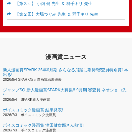
【第３回】 小畑 健 先生 ＆ 群千キリ 先生
【第２回】大場つぐみ 先生 ＆ 群千キリ 先生
【第１回】浦沢直樹 先生 ＆ 安藤正基 先生
【第１シーズン】マンガの極意バックナンバー
【第１回】増田こうすけ 先生 ＆ 左藤真大 先生
漫画賞ニュース
【第２回】加藤和恵 先生 ＆ 廣瀬ゆい 先生
【第３回】許斐剛 先生 ＆ 入尾前 先生
新人漫画賞SPARK 26年6月期 さらなる飛躍に期待!審査員特別賞1本
出る!
【第４回】八木教広 先生 ＆ 賀来ゆうじ 先生
2026/8/4 SPARK新人漫画賞結果発表
【第５回】助野嘉昭 先生 ＆ 仲英俊 先生
ジャンプSQ.新人漫画賞SPARK大募集!! 9月期 審査員 ネオショコ先
生
【第６回】矢吹健太朗 先生 ＆ 御木本かなみ 先生
2026/8/4 SPARK新人漫画賞
【第７回】和月伸宏 先生 ＆ 中田貴大 先生
ボイスコミック漫画賞 結果発表!
2026/7/3 ボイスコミック漫画賞
【第８回】地獄のミサワ 先生 ＆ 左藤真大 先生
ボイスコミック漫画賞 津田健次郎さん熱演!
2026/7/3 ボイスコミック漫画賞
【第９回】内藤泰弘 先生 ＆ 川崎宙 先生