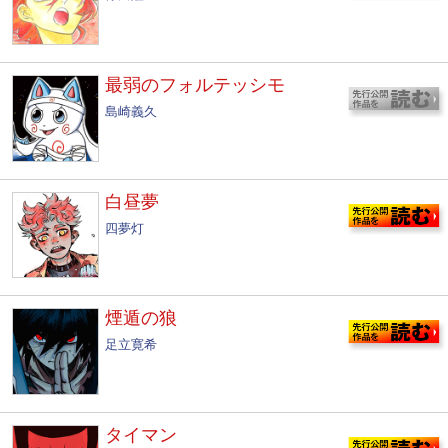
最弱のフォルテッシモ
島崎義久
白昼夢
四夢灯
煙遁の狼
足立寛希
タイマン