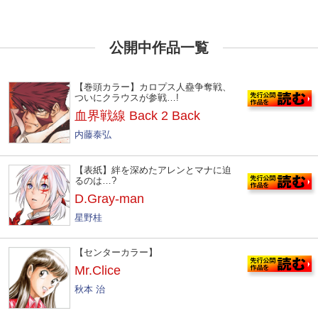
公開中作品一覧
【巻頭カラー】カロプス人蠱争奪戦、
ついにクラウスが参戦…!
血界戦線 Back 2 Back
内藤泰弘
【表紙】絆を深めたアレンとマナに迫
るのは…?
D.Gray-man
星野桂
【センターカラー】
Mr.Clice
秋本 治