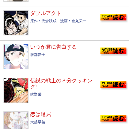
ダブルアクト
原作：浅倉秋成 漫画：金丸栄一
いつか君に告白する
服部愛子
伝説の戦士の３分クッキン
グ!
吹野栄
恋は退屈
大越早苗