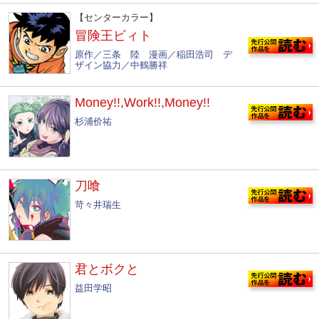
【センターカラー】
冒険王ビィト
原作／三条 陸 漫画／稲田浩司 デ
ザイン協力／中鶴勝祥
Money!!,Work!!,Money!!
杉浦价祐
刀喰
苛々井瑞生
君とボクと
益田学昭