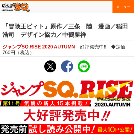
メニュー
『冒険王ビィト』原作／三条 陸 漫画／稲田
浩司 デザイン協力／中鶴勝祥
ジャンプSQ.RISE 2020 AUTUMN
好評発売中!! ◆定価
760円（税込）