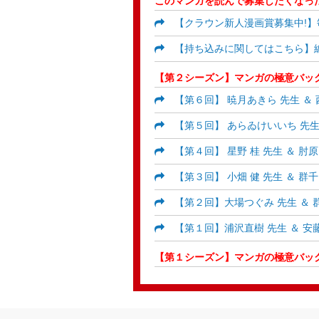
このマンガを読んで募集したくなった
【クラウン新人漫画賞募集中!】毎月
【持ち込みに関してはこちら】編
【第２シーズン】マンガの極意バッ
【第６回】 暁月あきら 先生 ＆ 
【第５回】 あらゐけいいち 先生 
【第４回】 星野 桂 先生 ＆ 肘
【第３回】 小畑 健 先生 ＆ 群千
【第２回】大場つぐみ 先生 ＆ 
【第１回】浦沢直樹 先生 ＆ 安
【第１シーズン】マンガの極意バッ
【第１回】増田こうすけ 先生 ＆
【第２回】加藤和恵 先生 ＆ 廣