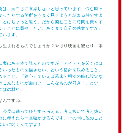
為は、面白さに直結しないと思っています。悩む時っ
かったりする箇所をうまく見せようと詰まる時ですよ
」とはちょっと違う。だから悩むことに時間を費やす
く」ことに費やしたい。あくまで自分の感覚ですが、
ています。
ら生まれるものでしょうか？やはり映画を観たり、本
…実はある本で読んだのですが、アイデアを閃くには
ういったものを描きたい」という指針を決めること。
めること。『剣心』でいえば幕末・明治の時代設定な
はこんなものが面白い！こんなものが好き！」とい
ではの材料。
なんですね。
、今度は練ってひたすら考える。考え抜いて考え抜い
分に考えたら一旦寝かせるんです。その間に他のこと
ふいに閃くんですよ！