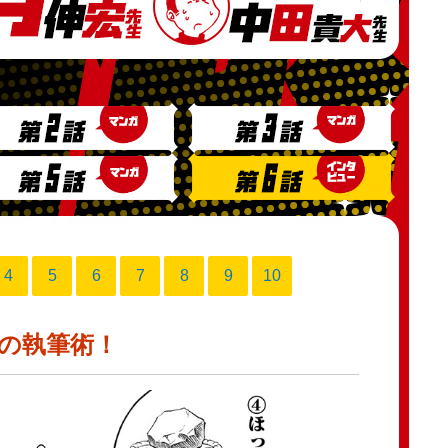
4
5
6
7
8
9
10
めの執筆術！