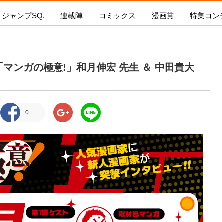
ジャンプSQ.
連載陣
コミックス
漫画賞
特集コン
ギャグマンガ日和GB
憂国のモリアーティ
プSQ.
新人漫画賞 SPARK
ジャンプSQ.コミックス
SQ.イチ押し!!
ジャンプSQ.RISE
持ち込み
怪物事変
今号の内容を見る
新人漫画賞SPARK
今月発売のコミックス
ジャンプ
マンガの極意!」和月伸宏 先生 ＆ 中田貴大
るろうに剣心-明治剣客浪漫譚・北海道編
募集要項
次号の内容を見る
次月発売のコミックス
青の祓魔
ワールドトリガー
新人漫画賞SPARK
電子版で購入
『新テニ
ダークギャザリング
結果発表
る！！」
カワイスギクライシス
ジャンプSQ.とは？
0
ボイスコミック漫画賞 結
戦奏教室
果発表!
at
極楽街
新人漫画賞SPARK
ファントムバスターズ
二代目年間王者決定!!
茜部先生は照れ知らず