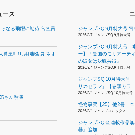
 先生
ュース
来ゆうじ 先生
俊 先生
 さらなる飛躍に期待!審査員
ジャンプSQ.9月特大号 冒
2026/8/7 ジャンプSQ.9月特大号
御木本かなみ 先生
ジャンプSQ.9月特大号 
田貴大 先生
募集!! 9月期 審査員 ネオ
ー】『憂国のモリアーテ
 左藤真大 先生
の彼女は決戦兵器』
2026/8/4 ジャンプSQ.9月特大号
宙 先生
!
ジャンプSQ.10月特大号 
マト先生 降矢大輔 先生 ＆ アラカワシン 先生
りのセラフ』【巻頭カラ
岡幸真 先生
2026/8/4 ジャンプSQ.10月特大号
郎さん熱演!
怪物事変【25】他2冊 本日
2026/8/4 ジャンプコミックス
ジャンプSQ.全連載作品
器』追加!