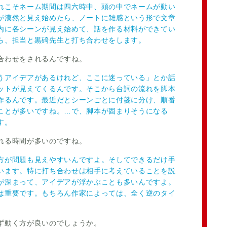
れこそネーム期間は四六時中、頭の中でネームが動い
が漠然と見え始めたら、ノートに雑感という形で文章
内に各シーンが見え始めて、話を作る材料ができてい
ら、担当と黒碕先生と打ち合わせをします。
合わせをされるんですね。
うアイデアがあるけれど、ここに迷っている」とか話
ットが見えてくるんです。そこから台詞の流れを脚本
作るんです。最近だとシーンごとに付箋に分け、順番
ことが多いですね。…で、脚本が固まりそうになる
す。
れる時間が多いのですね。
方が問題も見えやすいんですよ。そしてできるだけ手
います。特に打ち合わせは相手に考えていることを説
が深まって、アイデアが浮かぶことも多いんですよ。
は重要です。もちろん作家によっては、全く逆のタイ
ず動く方が良いのでしょうか。