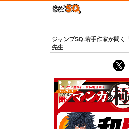
増田こうすけ劇場 
ジャン
新テニスの王子様
ジャンプSQ.若手作家が聞く「
青の祓魔師
先生
D.Gray-man
放課後の王子様
この音とまれ！
終わりのセラフ
血界戦線 Beat 3 Pe
Mr.Clice
冒険王ビィト