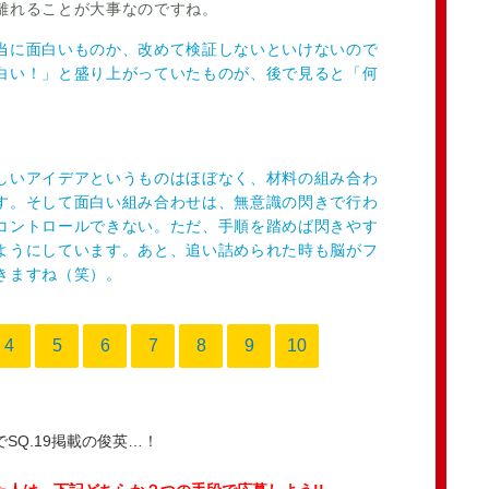
離れることが大事なのですね。
当に面白いものか、改めて検証しないといけないので
白い！」と盛り上がっていたものが、後で見ると「何
しいアイデアというものはほぼなく、材料の組み合わ
す。そして面白い組み合わせは、無意識の閃きで行わ
コントロールできない。ただ、手順を踏めば閃きやす
ようにしています。あと、追い詰められた時も脳がフ
きますね（笑）。
4
5
6
7
8
9
10
SQ.19掲載の俊英…！