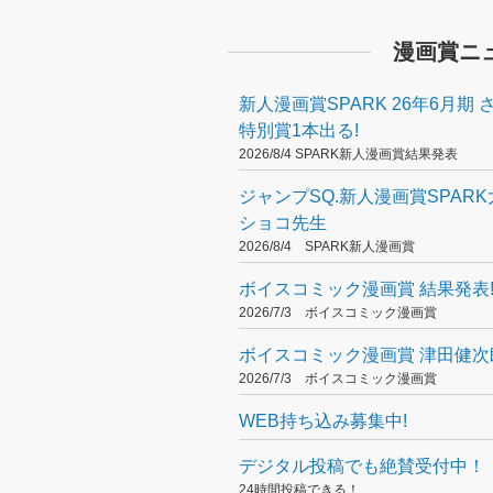
【第３回】許斐剛 先生 ＆ 入尾前
漫画賞ニ
【第４回】八木教広 先生 ＆ 賀
【第５回】助野嘉昭 先生 ＆ 仲英
新人漫画賞SPARK 26年6月期
特別賞1本出る!
【第６回】矢吹健太朗 先生 ＆ 
2026/8/4 SPARK新人漫画賞結果発表
【第７回】和月伸宏 先生 ＆ 中
ジャンプSQ.新人漫画賞SPARK大
【第８回】地獄のミサワ 先生 ＆
ショコ先生
2026/8/4 SPARK新人漫画賞
【第９回】内藤泰弘 先生 ＆ 川崎
ボイスコミック漫画賞 結果発表
【第10回】鏡貴也 先生 山本ヤ
2026/7/3 ボイスコミック漫画賞
【第11回】浅田弘幸 先生 ＆ 濱
ボイスコミック漫画賞 津田健次
2026/7/3 ボイスコミック漫画賞
WEB持ち込み募集中!
デジタル投稿でも絶賛受付中！
24時間投稿できる！