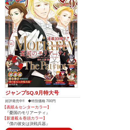
ジャンプSQ.9月特大号
好評発売中!! ◆特別価格 700円
【表紙＆センターカラー】
『憂国のモリアーティ』
【新連載＆巻頭カラー】
『僕の彼女は決戦兵器』