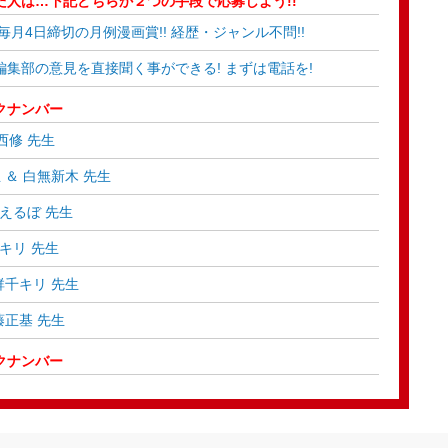
人は…下記どちらか２つの手段で応募しよう!!
4日締切の月例漫画賞!! 経歴・ジャンル不問!!
集部の意見を直接聞く事ができる! まずは電話を!
クナンバー
西修 先生
＆ 白無新木 先生
原えるぼ 先生
キリ 先生
群千キリ 先生
藤正基 先生
クナンバー
 左藤真大 先生
瀬ゆい 先生