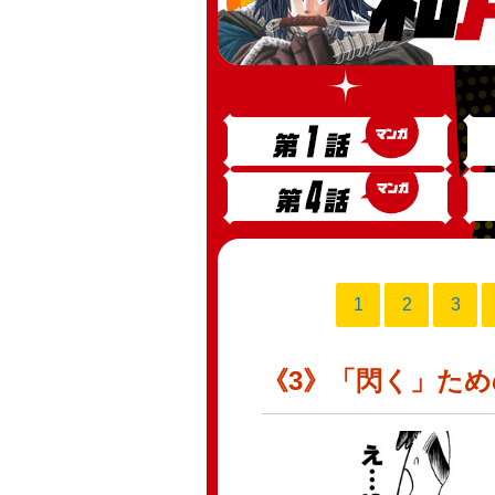
1
2
3
《3》「閃く」た