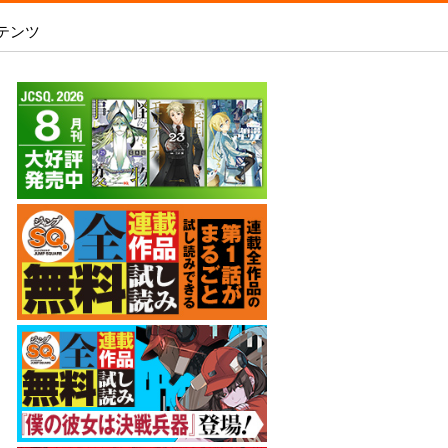
テンツ
あめとうみ
 2026 SUMMER
いろはの門
SQ.全連載作品無料試し読み
内容を見る
新人漫画賞SPARK
-
ましろくんの補講アトリエ
WEB投稿
師15周年記念サイト
電子版で購入
魔王城サイドウェイ
WEB持ち込み募集
スの王子様』シーンを予想して「打って
銀魂 3年Z組銀八先生
「打たれてる！」を当てよう！
原稿の直接申し込み
アオの解
オダロク
ラビットチェイサー
彼岸の螢
レイバイデイ
僕の彼女は決戦兵器