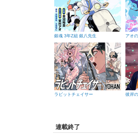
銀魂 3年Z組 銀八先生
アオ
ラビットチェイサー
彼岸
連載終了