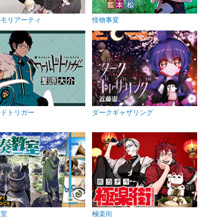
のモリアーティ
怪物事変
ルドトリガー
ダークギャザリング
教室
極楽街