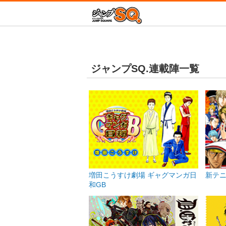
増田こうすけ劇場 
ジャン
新テニスの王子様
ジャンプSQ.連載陣一覧
青の祓魔師
D.Gray-man
放課後の王子様
この音とまれ！
終わりのセラフ
血界戦線 Beat 3 Pe
Mr.Clice
冒険王ビィト
増田こうすけ劇場 ギャグマンガ日
新テ
和GB