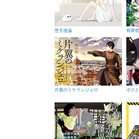
堕天使論
有限
片翼のミケランジェロ
ボク