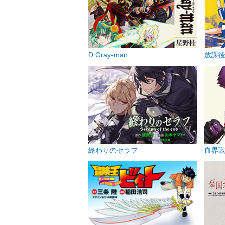
D.Gray-man
放課
終わりのセラフ
血界戦線