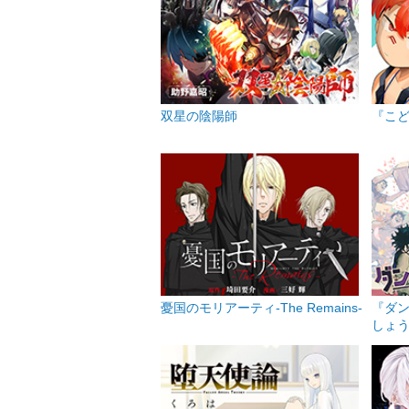
双星の陰陽師
『こ
憂国のモリアーティ-The Remains-
『ダン
しょ