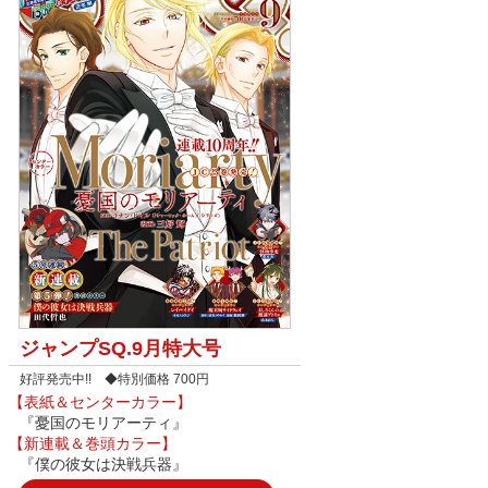
ジャンプSQ.9月特大号
好評発売中!! ◆特別価格 700円
【表紙＆センターカラー】
『憂国のモリアーティ』
【新連載＆巻頭カラー】
『僕の彼女は決戦兵器』