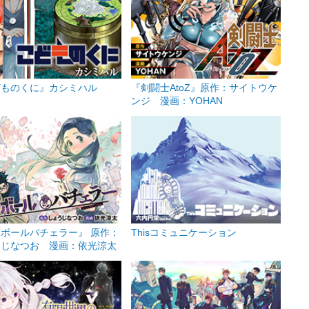
どものくに』カシミハル
『剣闘士AtoZ』原作：サイトウケ
ンジ 漫画：YOHAN
ボールバチェラー』 原作：
Thisコミュニケーション
うじなつお 漫画：依光涼太