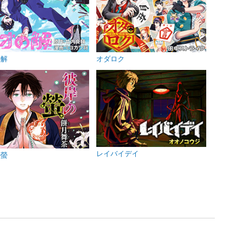
の解
オダロク
レイバイデイ
の螢