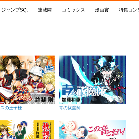
ジャンプSQ.
連載陣
コミックス
漫画賞
特集コン
ギャグマンガ日和GB
憂国のモリアーティ
プSQ.
新人漫画賞 SPARK
ジャンプSQ.コミックス
SQ.イチ押し!!
ジャンプSQ.RISE
持ち込み
怪物事変
今号の内容を見る
新人漫画賞SPARK
今月発売のコミックス
ジャンプ
るろうに剣心-明治剣客浪漫譚・北海道編
募集要項
次号の内容を見る
次月発売のコミックス
青の祓魔
ワールドトリガー
新人漫画賞SPARK
電子版で購入
『新テニ
ダークギャザリング
結果発表
る！！」
カワイスギクライシス
ジャンプSQ.とは？
ボイスコミック漫画賞 結
戦奏教室
果発表!
at
極楽街
新人漫画賞SPARK
ファントムバスターズ
二代目年間王者決定!!
茜部先生は照れ知らず
ニスの王子様
青の祓魔師