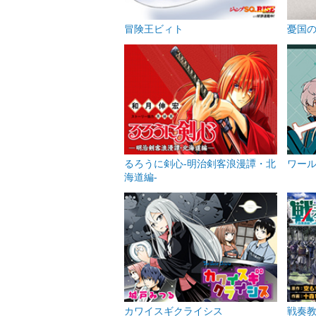
冒険王ビィト
憂国
るろうに剣心-明治剣客浪漫譚・北
ワー
海道編-
カワイスギクライシス
戦奏