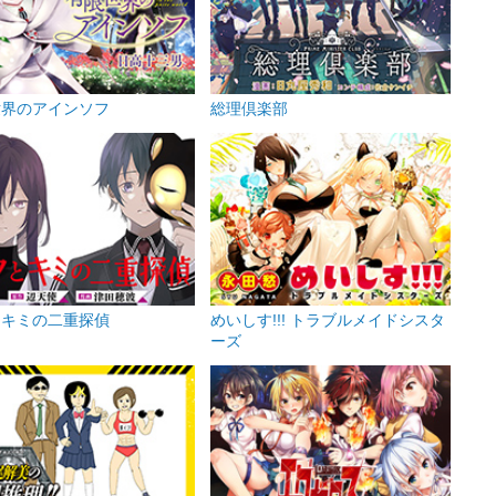
世界のアインソフ
総理倶楽部
とキミの二重探偵
めいしす!!! トラブルメイドシスタ
ーズ