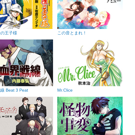
後の王子様
この音とまれ！
 Beat 3 Peat
Mr.Clice