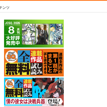
テンツ
あめとうみ
 2026 SUMMER
いろはの門
SQ.全連載作品無料試し読み
内容を見る
新人漫画賞SPARK
-
ましろくんの補講アトリエ
WEB投稿
師15周年記念サイト
電子版で購入
魔王城サイドウェイ
WEB持ち込み募集
スの王子様』シーンを予想して「打って
銀魂 3年Z組銀八先生
「打たれてる！」を当てよう！
原稿の直接申し込み
アオの解
オダロク
ラビットチェイサー
彼岸の螢
レイバイデイ
僕の彼女は決戦兵器