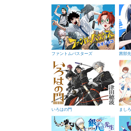
ファントムバスターズ
茜部
いろはの門
まし