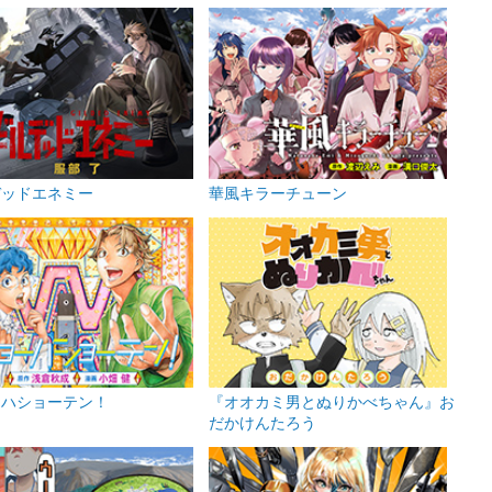
デッドエネミー
華風キラーチューン
ーハショーテン！
『オオカミ男とぬりかべちゃん』お
だかけんたろう