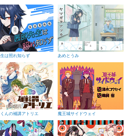
先生は照れ知らず
あめとうみ
ろくんの補講アトリエ
魔王城サイドウェイ