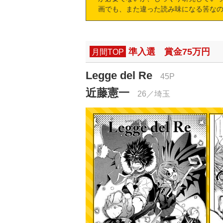
画でも、また違った読み味になる筈な
準入選 賞金75万円
月間TOP
Legge del Re
45P
近藤憲一
26／埼玉