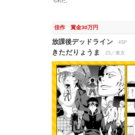
られた。
佳作 賞金30万円
放課後デッドライン
45P
きただりょうま
23／東京