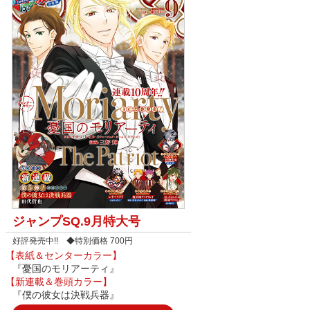
ジャンプSQ.9月特大号
好評発売中!! ◆特別価格 700円
【表紙＆センターカラー】
『憂国のモリアーティ』
【新連載＆巻頭カラー】
『僕の彼女は決戦兵器』