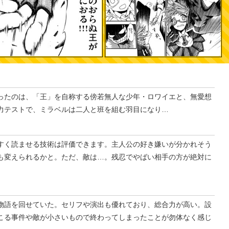
ったのは、「王」を自称する傍若無人な少年・ロワイエと、無愛想
力テストで、ミラベルは二人と班を組む羽目になり…
すく読ませる技術は評価できます。主人公の好き嫌いが分かれそう
も変えられるかと。ただ、敵は…。残忍でやばい相手の方が絶対に
物語を回せていた。セリフや演出も優れており、総合力が高い。設
こる事件や敵が小さいもので終わってしまったことが勿体なく感じ