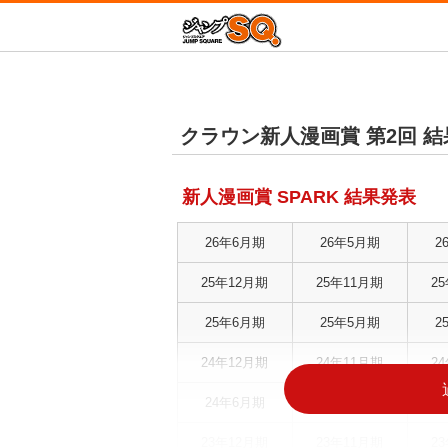
増田こうすけ劇場 
ジャン
新テニスの王子様
クラウン新人漫画賞 第2回 
青の祓魔師
D.Gray-man
新人漫画賞 SPARK 結果発表
放課後の王子様
この音とまれ！
26年6月期
26年5月期
2
終わりのセラフ
血界戦線 Beat 3 Pe
25年12月期
25年11月期
2
Mr.Clice
25年6月期
25年5月期
2
冒険王ビィト
24年12月期
24年11月期
2
24年6月期
24年5月期
2
23年12月期
23年11月期
2