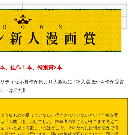
3年4月期
23年3月期
23年2月期
23年1月期
2年10月期
22年9月期
22年8月期
22年7月期
2年4月期
22年3月期
本、佳作１本、特別賞2本
リティな応募作が集まり大激戦に!! 準入選ほか４作が受賞
ューは君だ!!
のようなものが足りていない、描ききれていないという印象を受
のは『人間工場』だけでした。投稿者の皆さんがそこまで考えて
で面白いと思って欲しいのはどこで、そのためには何が必要で何
って頂けたらなと思います。演出や構成が変わるだけで、同じ漫