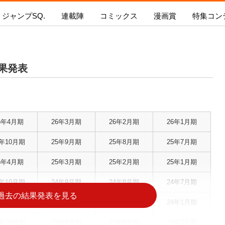
ジャンプSQ.
連載陣
コミックス
漫画賞
特集コン
ギャグマンガ日和GB
憂国のモリアーティ
プSQ.
新人漫画賞 SPARK
ジャンプSQ.コミックス
SQ.イチ押し!!
ジャンプSQ.RISE
持ち込み
怪物事変
今号の内容を見る
新人漫画賞SPARK
今月発売のコミックス
ジャンプ
結果発表
るろうに剣心-明治剣客浪漫譚・北海道編
募集要項
次号の内容を見る
次月発売のコミックス
青の祓魔
ワールドトリガー
新人漫画賞SPARK
電子版で購入
『新テニ
ダークギャザリング
結果発表
る！！」
カワイスギクライシス
ジャンプSQ.とは？
ボイスコミック漫画賞 結
6年4月期
26年3月期
26年2月期
26年1月期
戦奏教室
果発表!
at
極楽街
新人漫画賞SPARK
5年10月期
25年9月期
25年8月期
25年7月期
ファントムバスターズ
二代目年間王者決定!!
5年4月期
25年3月期
25年2月期
25年1月期
茜部先生は照れ知らず
4年10月期
24年9月期
24年8月期
24年7月期
過去の結果発表を見る
4年4月期
24年3月期
24年2月期
24年1月期
3年10月期
23年9月期
23年8月期
23年7月期