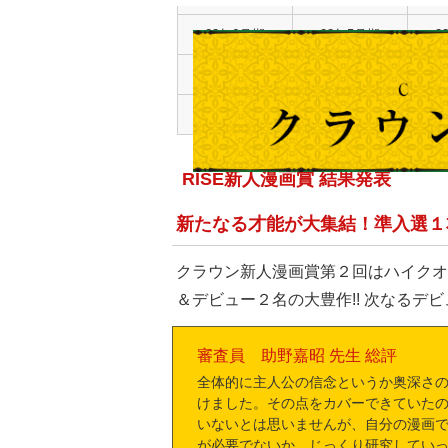
23年6月期
23年5月期
2
22年12月期
22年11月期
2
22年6月期
22年5月期
2
RISE新人漫画賞 結果発表
新たなる才能が大集結！準入選１
クラウン新人漫画賞第２回はハイクオ
＆デビュー２名の大豊作!! 次なるデビ
審査員 助野嘉昭 先生 総評
全体的に主人公の信念というか奥深さ
けました。その点をカバーできていた
いないとは思いませんが、自分の漫画
が必要でないか、じっくり研究してい