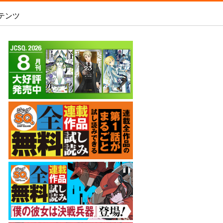
テンツ
あめとうみ
 2026 SUMMER
いろはの門
SQ.全連載作品無料試し読み
内容を見る
新人漫画賞SPARK
-
ましろくんの補講アトリエ
WEB投稿
師15周年記念サイト
電子版で購入
魔王城サイドウェイ
WEB持ち込み募集
スの王子様』シーンを予想して「打って
銀魂 3年Z組銀八先生
「打たれてる！」を当てよう！
原稿の直接申し込み
アオの解
オダロク
ラビットチェイサー
彼岸の螢
レイバイデイ
僕の彼女は決戦兵器