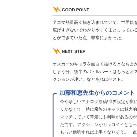
GOOD POINT
全コマ熱量高く描き込まれていて、世界観
広げすぎないでわかりやすくまとまってい
とができていた点、非常によかった。
NEXT STEP
オスカーのキャラを面白く描けるとなおよ
しまう分、後半のバトルパートはもっとオ
クションが凄い、などあればベスト。
加藤和恵先生からのコメント
今や珍しいアナログ原稿!世界設定が変
リがなくて、特に魔族のキャラは魅力的
マッチしていて背景にも興味があるのが
たです。アクションがカッコイイともっ
もっと勉強すれば上手くなりそう。一点