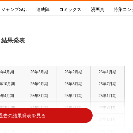
ジャンプSQ.
連載陣
コミックス
漫画賞
特集コン
ギャグマンガ日和GB
憂国のモリアーティ
プSQ.
新人漫画賞 SPARK
ジャンプSQ.コミックス
SQ.イチ押し!!
ジャンプSQ.RISE
持ち込み
怪物事変
今号の内容を見る
新人漫画賞SPARK
今月発売のコミックス
ジャンプ
期 結果発表
るろうに剣心-明治剣客浪漫譚・北海道編
募集要項
次号の内容を見る
次月発売のコミックス
青の祓魔
ワールドトリガー
新人漫画賞SPARK
電子版で購入
『新テニ
ダークギャザリング
結果発表
る！！」
カワイスギクライシス
ジャンプSQ.とは？
ボイスコミック漫画賞 結
6年4月期
26年3月期
26年2月期
26年1月期
戦奏教室
果発表!
at
極楽街
新人漫画賞SPARK
5年10月期
25年9月期
25年8月期
25年7月期
ファントムバスターズ
二代目年間王者決定!!
5年4月期
25年3月期
25年2月期
25年1月期
茜部先生は照れ知らず
4年10月期
24年9月期
24年8月期
24年7月期
過去の結果発表を見る
4年4月期
24年3月期
24年2月期
24年1月期
3年10月期
23年9月期
23年8月期
23年7月期