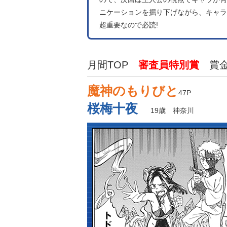
ニケーションを掘り下げながら、キャラ
超重要なので必読!
月間TOP
審査員特別賞
賞金
魔神のもりびと
47P
桜梅十夜
19歳 神奈川