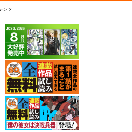
テンツ
あめとうみ
 2026 SUMMER
いろはの門
SQ.全連載作品無料試し読み
内容を見る
新人漫画賞SPARK
-
ましろくんの補講アトリエ
WEB投稿
師15周年記念サイト
電子版で購入
魔王城サイドウェイ
WEB持ち込み募集
スの王子様』シーンを予想して「打って
銀魂 3年Z組銀八先生
「打たれてる！」を当てよう！
原稿の直接申し込み
アオの解
オダロク
ラビットチェイサー
彼岸の螢
レイバイデイ
僕の彼女は決戦兵器