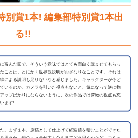
特別賞1本! 編集部特別賞1本出
る!!
に富んだ回で、そういう意味ではとても面白く読ませてもらっ
たことは、とにかく世界観説明がおざなりなことです。それは
絵による説明も足りないなと感じました。キャラクターが今ど
ているのか、カメラを引いた視点もないと、気になって逆に物
アップばかりにならないように、次の作品では俯瞰の視点も忘
います!
た。まず１本、原稿として仕上げて経験値を積むことができた
を思うか、他のキャラが主人公を見てどう思うかなど、コミュ