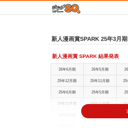
増田こうすけ劇場 
ジャン
新テニスの王子様
新人漫画賞SPARK 25年3月
青の祓魔師
D.Gray-man
新人漫画賞 SPARK 結果発表
放課後の王子様
この音とまれ！
26年6月期
26年5月期
2
終わりのセラフ
血界戦線 Beat 3 Pe
25年12月期
25年11月期
2
Mr.Clice
25年6月期
25年5月期
2
冒険王ビィト
24年12月期
24年11月期
2
24年6月期
24年5月期
2
23年12月期
23年11月期
2