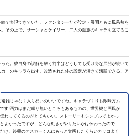
を絵で表現できていた。ファンタジーだが設定・展開ともに風呂敷を
る。その上で、サーシャとケイリー、二人の魔族のキャラを立てるこ
かった。彼自身の誤解を解く前半はどうしても受け身な展開が続いて
スカーのキャラを出す、改造された体の設定が活きて活躍できる、ア
に複雑じゃなく入り易いのいいですね。キャラづくりも敵味方ム
です!画力はまだ頼り無いところもあるものの、世界観と画風が
伝わってくるのがとてもいい。ストーリーもシンプルでよかっ
とよかったですが、どんな動きがやりたいかは伝わったので、
だけ、終盤のオスカーくんはもっと覚醒したくらいカッコよく