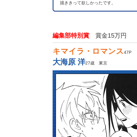
描ききって欲しかったです。
編集部特別賞
賞金15万円
キマイラ・ロマンス
47P
大海原 洋
27歳 東京