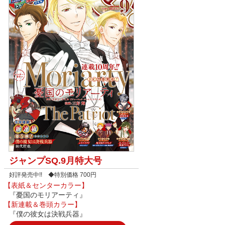
ジャンプSQ.9月特大号
好評発売中!! ◆特別価格 700円
【表紙＆センターカラー】
『憂国のモリアーティ』
【新連載＆巻頭カラー】
『僕の彼女は決戦兵器』