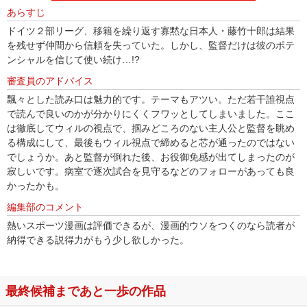
あらすじ
ドイツ２部リーグ、移籍を繰り返す寡黙な日本人・藤竹十郎は結果
を残せず仲間から信頼を失っていた。しかし、監督だけは彼のポテ
ンシャルを信じて使い続け…!?
審査員のアドバイス
飄々とした読み口は魅力的です。テーマもアツい。ただ若干誰視点
で読んで良いのかが分かりにくくフワッとしてしまいました。ここ
は徹底してウィルの視点で、掴みどころのない主人公と監督を眺め
る構成にして、最後もウィル視点で締めると芯が通ったのではない
でしょうか。あと監督が倒れた後、お役御免感が出てしまったのが
寂しいです。病室で逐次試合を見守るなどのフォローがあっても良
かったかも。
編集部のコメント
熱いスポーツ漫画は評価できるが、漫画的ウソをつくのなら読者が
納得できる説得力がもう少し欲しかった。
最終候補まであと一歩の作品