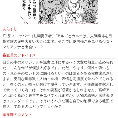
あらすじ
底辺“スコッパー（動画提供者）”アルゴとカルーは、人気獲得を目
指す旅の途中大食い大会に出場。そこで圧倒的強さを見せる少女・
マリアンナと出会い…!?
審査員のアドバイス
自分の中のオリジナルを誠実に形にするべく大変な熱量が込められ
た、こんな作品が僕は大好きです。ただ、やはり、個性の強いも
の・見た事のないものに触れるというのは読者をある程度疲れさせ
ます。突飛な世界観・人物・絵柄・表情を高濃度で並べ立てられる
と、多くの人が喰らい付けず脱落していきます。今後商業作家とし
て食っていく為には、それの調整が必要かもしれません。宮崎アニ
メはめくるめく異世界を見せてくれますが、人物の絵柄と感情表現
はスタンダードです。そういうベタな面を自分の納得できる範囲で
導入してみるのはどうでしょうか？
編集部のコメント