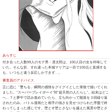
あらすじ
付き合った人数99人のモテ男・凛太郎は、100人目の女を吟味して
いた。そんな折、すれ違った本城マリアは一目で100点と直感する
も、いつもと違う反応しかできず…。
審査員のアドバイス
正に恋に「墜ちる」瞬間の感情をグイグイとした筆致で描いてくれ
ました。“スーパープレイボーイ”対“超天然の人たらし”。結末はどこ
へ…？と夢中で読み進めていたら、立ち向かって陥落を３回繰り返
されたのみ。バトル漫画だと相手の強さを見せつけられた序盤で終
わってしまった感じです。堕とす堕とさないを越えた風景や堕とさ