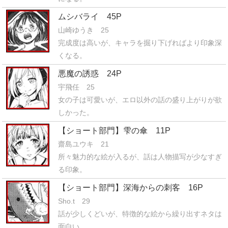
ムシバライ 45P
山崎ゆうき 25
完成度は高いが、キャラを掘り下げればより印象深
くなる。
悪魔の誘惑 24P
宇飛任 25
女の子は可愛いが、エロ以外の話の盛り上がりが欲
しかった。
【ショート部門】雫の傘 11P
齋島ユウキ 21
所々魅力的な絵が入るが、話は人物描写が少なすぎ
る印象。
【ショート部門】深海からの刺客 16P
Sho.t 29
話が少しくどいが、特徴的な絵から繰り出すネタは
面白い。