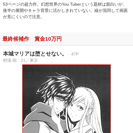
53ページの超力作。幻想世界のYou Tuberという題材は面白いが、
後半の展開やキャラ背景に活かしきれていない。線が混同して画面
が見にくいので注意。
最終候補作 賞金10万円
本城マリアは堕とせない。
47P
稻場 樹 21／東京