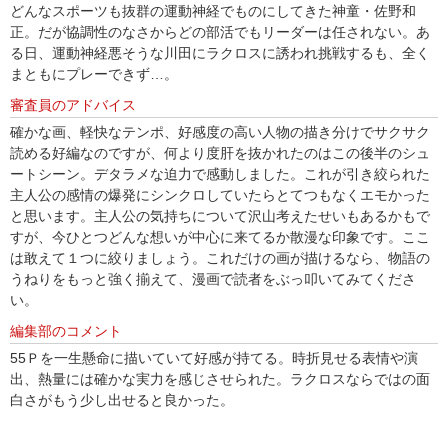
どんなスポーツも抜群の運動神経でものにしてきた神童・佐野和
正。だが協調性のなさからどの部活でもリーダーは任されない。あ
る日、運動神経悪そうな川田にラクロスに誘われ挑戦するも、全く
まともにプレーできず…。
審査員のアドバイス
確かな画、軽快なテンポ、好感度の高い人物の描き分けでサクサク
読める好編なのですが、何より度肝を抜かれたのはこの後半のシュ
ートシーン。デタラメな迫力で感動しました。これが引き絞られた
主人公の感情の爆発にシンクロしていたらとてつもなくエモかった
と思います。主人公の気持ちについて沢山考えたせいもあるかもで
すが、今ひとつどんな想いが中心に来てるか散漫な印象です。ここ
は敢えて１つに絞りましょう。これだけの画が描けるなら、物語の
うねりをもっと強く揃えて、漫画で読者をぶっ叩いてみてくださ
い。
編集部のコメント
55Ｐを一生懸命に描いていて好感が持てる。時折見せる表情や演
出、熱量には確かな実力を感じさせられた。ラクロスならではの面
白さがもう少し出せると良かった。