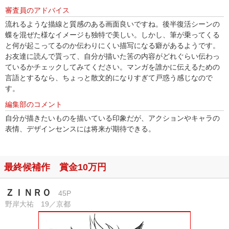
審査員のアドバイス
流れるような描線と質感のある画面良いですね。後半復活シーンの
蝶を混ぜた様なイメージも独特で美しい。しかし、筆が乗ってくる
と何が起こってるのか伝わりにくい描写になる癖があるようです。
お友達に読んで貰って、自分が描いた筈の内容がどれぐらい伝わっ
ているかチェックしてみてください。マンガを誰かに伝えるための
言語とするなら、ちょっと散文的になりすぎて戸惑う感じなので
す。
編集部のコメント
自分が描きたいものを描いている印象だが、アクションやキャラの
表情、デザインセンスには将来が期待できる。
最終候補作 賞金10万円
ＺＩＮＲＯ
45P
野岸大祐 19／京都