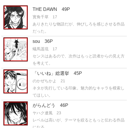
THE DAWN 49P
寳角千草 17
ありきたりな物語だが、伸びしろを感じさせる作品
だった。
sou 36P
蟻馬遥琉 17
センスはあるので、次作はもっと読者からの見え方
を考えて。
「いいね」総選挙 45P
のかぜちかよ 21
ネタが先行している印象。魅力的なキャラを模索し
てほしい。
がらんどう 46P
ヤハク遼風 23
レベルは高いが、テーマを絞るともっと伝わる作品
になる。