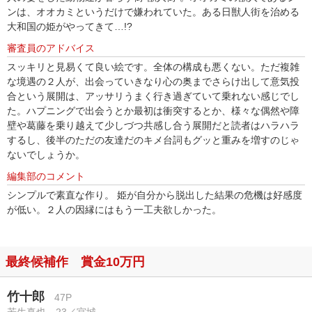
ンは、オオカミというだけで嫌われていた。ある日獣人街を治める
大和国の姫がやってきて…!?
審査員のアドバイス
スッキリと見易くて良い絵です。全体の構成も悪くない。ただ複雑
な境遇の２人が、出会っていきなり心の奥までさらけ出して意気投
合という展開は、アッサリうまく行き過ぎていて乗れない感じでし
た。ハプニングで出会うとか最初は衝突するとか、様々な偶然や障
壁や葛藤を乗り越えて少しづつ共感し合う展開だと読者はハラハラ
するし、後半のただの友達だのキメ台詞もグッと重みを増すのじゃ
ないでしょうか。
編集部のコメント
シンプルで素直な作り。 姫が自分から脱出した結果の危機は好感度
が低い。２人の因縁にはもう一工夫欲しかった。
最終候補作 賞金10万円
竹十郎
47P
若生真也 23／宮城