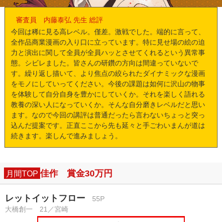
審査員 内藤泰弘 先生 総評
今回は稀に見る高レベル。僅差。激戦でした。端的に言って、
全作品商業漫画の入り口に立っています。特に見せ場の絵の迫
力と演出に関して全員が全員ハッとさせてくれるという異常事
態。シビレました。皆さんの研鑽の方向は間違っていないで
す。繰り返し描いて、より焦点の絞られたダイナミックな漫画
をモノにしていってください。今後の課題は如何に沢山の物事
を体験して自分自身を豊かにしていくか。それを楽しく語れる
教養の深い人になっていくか。そんな自分磨きレベルだと思い
ます。なので今回の講評は普通だったら言わないちょっと突っ
込んだ提案です。正直ここから先も延々と手ごわいまんが道は
続きます。楽しんで進みましょう。
佳作 賞金30万円
月間TOP
レットイットフロー
55P
大橋創一 21／宮崎