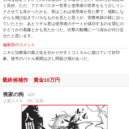
く良好。ただ、アクネバスター世界と使用者の世界をもう少しリン
クさせても良かったかも。実はこれは使用者が見た夢で、感動しな
がらも飛び起きてバカなものを見たと思うが、実際奇跡の様に治っ
ていたとか。あとリチル君は使用者のデートが成功するのを望むの
かどうかの葛藤とかも見たかった。出撃の動機に一つ深みが付け足
せたと思います。
編集部のコメント
ニキビ治療薬の擬人化を分かりやすくコミカルに描けていて好印
象。後半のバトル展開は少し間延び感があった。
最終候補作 賞金10万円
喪家の狗
42P
上屋スズキ 19／広島