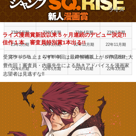
24年2月期
24年1月期
23年12月期
23年11月期
23年10月期
23年9月期
23年8月期
23年7月期
23年6月期
23年5月期
23年4月期
23年3月期
ライズ漫画賞新設以来５ヶ月連続のデビュー決定!!
佳作１本、審査員特別賞1本出る!!
23年2月期
23年1月期
22年12月期
22年11月期
受賞ラッシュ止まらず!! 今回は最終候補以上が８作品出た大
22年10月期
22年9月期
22年8月期
22年7月期
豊作回！審査員・内藤先生による熱きアドバイスを漫画家
22年6月期
22年5月期
22年4月期
22年3月期
志望者は見逃すな!!
RISE新人漫画賞 結果発表