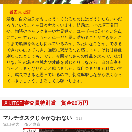
審査員 総評
最近、自分自身がもっとうまくなるためにはどうしたらいいだ
ろうということを日々考えています。結局は、その場面場面
や、物語やキャラクターや世界観が、ユーザーに見せたい焦点
に向かってもっともっと単一だと思い詰めることができるとこ
ろまで脂肪を落とし切れているのか、みたいなことが、できる
できないはさておき、強度に繋がるなと感じます。それは群像
劇だったとしても、です。今回みなさんの作品を読んで、粗削
りながらの若さや魅力や才能を感じたりしながら、自分自身も
もっとうまくなりたいと感じました。僕自身まだまだ精度が甘
く、成長できると思っているので、切磋琢磨しながら強くなっ
ていきましょう。よろしくお願いします。
審査員特別賞 賞金20万円
月間TOP
マルチタスクじゃかなわない
31P
溝口俊太 25／東京