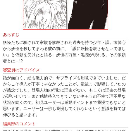
あらすじ
妖怪たちに騙されて家族を惨殺された過去を持つ少年・護。復讐心
から妖怪を殺してまわる彼の前に、「護に妖怪を殺させないでほし
い」と依頼を受けたと語る、妖怪の万屋・黒隗が現れる。その依頼
者とは…!?
審査員のアドバイス
話が面白く、絵も魅力的で、サプライズも用意できていました。だ
からこそ導入が丁寧じゃなかったことが、最後まで影響していたの
が残念でした。登場人物の行動に理由がない、もしくは理由の登場
が遅いせいで、まだ感情移入できていないキャラの不幸で理不尽な
状況が続くので、初見ユーザーは感動ポイントまで我慢できないと
思います。ユーザーは一秒も我慢してくれないという意識を持てば
伸びると思います。
編集部のコメント