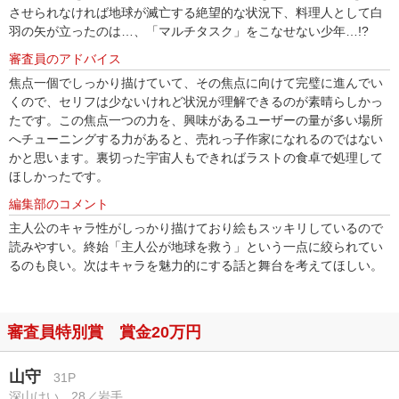
させられなければ地球が滅亡する絶望的な状況下、料理人として白
羽の矢が立ったのは…、「マルチタスク」をこなせない少年…!?
審査員のアドバイス
焦点一個でしっかり描けていて、その焦点に向けて完璧に進んでい
くので、セリフは少ないけれど状況が理解できるのが素晴らしかっ
たです。この焦点一つの力を、興味があるユーザーの量が多い場所
へチューニングする力があると、売れっ子作家になれるのではない
かと思います。裏切った宇宙人もできればラストの食卓で処理して
ほしかったです。
編集部のコメント
主人公のキャラ性がしっかり描けており絵もスッキリしているので
読みやすい。終始「主人公が地球を救う」という一点に絞られてい
るのも良い。次はキャラを魅力的にする話と舞台を考えてほしい。
審査員特別賞 賞金20万円
山守
31P
深山けい 28／岩手