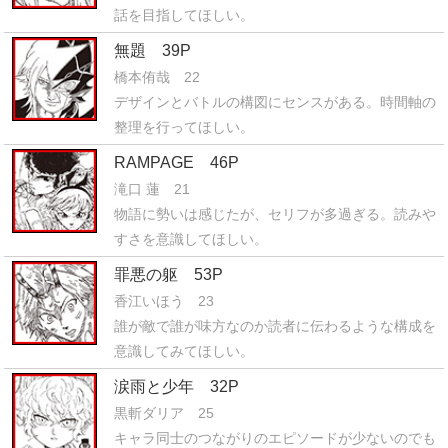
話を目指してほしい。
無題 39P
橋本侑哉 22
デザインとバトルの構図にセンスがある。時間軸の
整理を行ってほしい。
RAMPAGE 46P
滝口 蓮 21
物語に勢いは感じたが、セリフが多過ぎる。読みや
すさを意識してほしい。
罪悪の躯 53P
香江いほう 23
誰が敵で誰が味方なのか読者に伝わるような構成を
意識してみてほしい。
涙雨と少年 32P
黒斬ダリア 25
キャラ同士のつながりのエピソードが少ないのでも