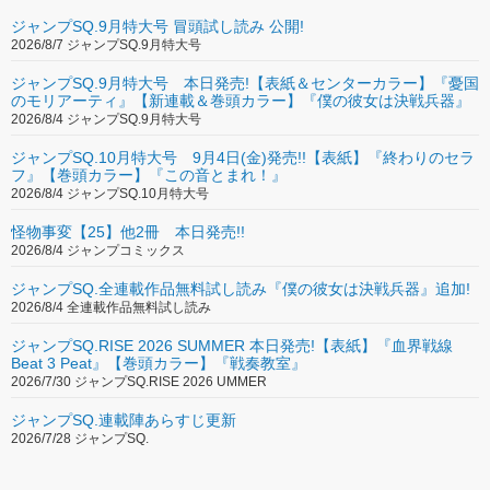
ジャンプSQ.9月特大号 冒頭試し読み 公開!
2026/8/7 ジャンプSQ.9月特大号
ジャンプSQ.9月特大号 本日発売!【表紙＆センターカラー】『憂国
のモリアーティ』【新連載＆巻頭カラー】『僕の彼女は決戦兵器』
2026/8/4 ジャンプSQ.9月特大号
ジャンプSQ.10月特大号 9月4日(金)発売!!【表紙】『終わりのセラ
フ』【巻頭カラー】『この音とまれ！』
2026/8/4 ジャンプSQ.10月特大号
怪物事変【25】他2冊 本日発売!!
2026/8/4 ジャンプコミックス
ジャンプSQ.全連載作品無料試し読み『僕の彼女は決戦兵器』追加!
2026/8/4 全連載作品無料試し読み
ジャンプSQ.RISE 2026 SUMMER 本日発売!【表紙】『血界戦線
Beat 3 Peat』【巻頭カラー】『戦奏教室』
2026/7/30 ジャンプSQ.RISE 2026 UMMER
ジャンプSQ.連載陣あらすじ更新
2026/7/28 ジャンプSQ.