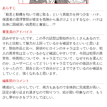
あらすじ
「殺意と動機を匂いで感じ取る」という異能力を持つ少女・ハナ。
保護者の霜澤警部が彼女を危険から遠ざけようとするなか、ハナは
自身に因縁深い凶悪犯と邂逅し…!?
審査員のアドバイス
読みやすかったです。この手の話型は類似作がたくさんあるので、
それと比較して魅力が上回っているかを確認するといいと思いま
す。類似作品と比べ、探偵やヒロインのキャラは立っているか、犯
人の異常性は立っているかなど確認しやすいです。今回は犯罪の異
常性、特異性についてや、キャラ立てについて、なぜそれを選んだ
のか、ユーザーにとってどういうキャラ立てなのかの仮説が見えに
くかったので、競合と比べて自分がどこまでできているのか確認を
していくと、強くなれると思います。
編集部のコメント
構成がしっかりしていて、画力もあるので全体的に完成度が高い。
設定が盛り込まれ過ぎなので削りつつ、絵が固い印象なので、もう
少し華やかさをプラスしてほしい。