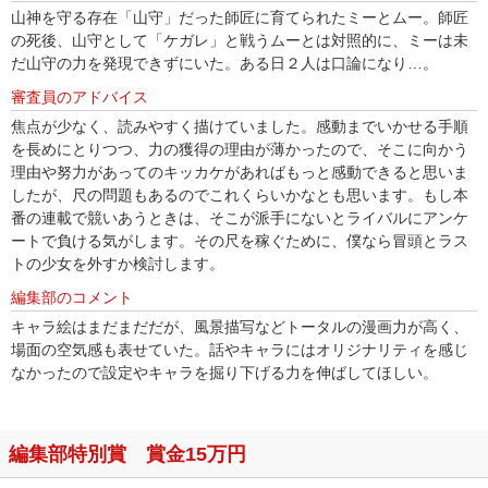
山神を守る存在「山守」だった師匠に育てられたミーとムー。師匠
の死後、山守として「ケガレ」と戦うムーとは対照的に、ミーは未
だ山守の力を発現できずにいた。ある日２人は口論になり…。
審査員のアドバイス
焦点が少なく、読みやすく描けていました。感動までいかせる手順
を長めにとりつつ、力の獲得の理由が薄かったので、そこに向かう
理由や努力があってのキッカケがあればもっと感動できると思いま
したが、尺の問題もあるのでこれくらいかなとも思います。もし本
番の連載で競いあうときは、そこが派手にないとライバルにアンケ
ートで負ける気がします。その尺を稼ぐために、僕なら冒頭とラス
トの少女を外すか検討します。
編集部のコメント
キャラ絵はまだまだだが、風景描写などトータルの漫画力が高く、
場面の空気感も表せていた。話やキャラにはオリジナリティを感じ
なかったので設定やキャラを掘り下げる力を伸ばしてほしい。
編集部特別賞 賞金15万円