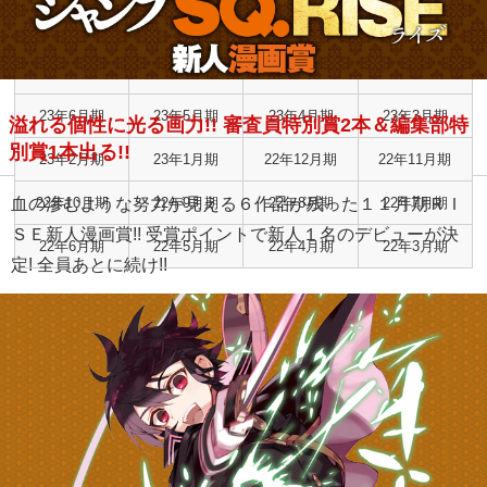
24年2月期
24年1月期
23年12月期
23年11月期
23年10月期
23年9月期
23年8月期
23年7月期
23年6月期
23年5月期
23年4月期
23年3月期
溢れる個性に光る画力!! 審査員特別賞2本＆編集部特
別賞1本出る!!
23年2月期
23年1月期
22年12月期
22年11月期
血の滲むような努力が見える６作品が残った１１月期ＲＩ
22年10月期
22年9月期
22年8月期
22年7月期
ＳＥ新人漫画賞!! 受賞ポイントで新人１名のデビューが決
22年6月期
22年5月期
22年4月期
22年3月期
定! 全員あとに続け!!
RISE新人漫画賞 結果発表