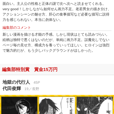
面白い。主人公の性格と正体の謎で次へ次へと読ませてくれる。
very good！しかしながら如何せん画力不足。老若男女の描き分け、
アクションシーンの魅せ方、肝心の食事描写など必要な描写に説得
力を感じられない。本当に勿体ない。
編集部のコメント
新しい漫画を描ける才能の予感。しかし現状はとても読みづらい。
絵柄は独特で悪くはないのだが、単純に画力不足。誤魔化しでない
ページ毎の見せ方、構成力を養っていってほしい。ヒロインは強烈
で魅力的だが、もう少しバックグラウンドがほしかった。
編集部特別賞 賞金15万円
地獄の代行人
45P
代田俊輝
19／長野