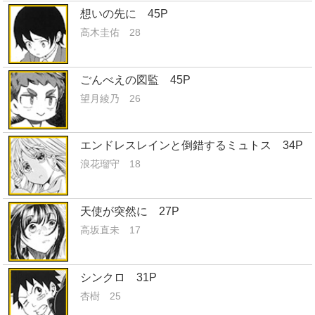
想いの先に 45P
高木圭佑 28
ごんべえの図監 45P
望月綾乃 26
エンドレスレインと倒錯するミュトス 34P
浪花瑠守 18
天使が突然に 27P
高坂直未 17
シンクロ 31P
杏樹 25