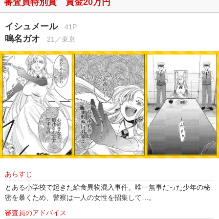
審査員特別賞 賞金20万円
イシュメール
41P
鳴名ガオ
21／東京
あらすじ
とある小学校で起きた給食異物混入事件。唯一無事だった少年の秘
密を暴くため、警察は一人の女性を招集して…。
審査員のアドバイス