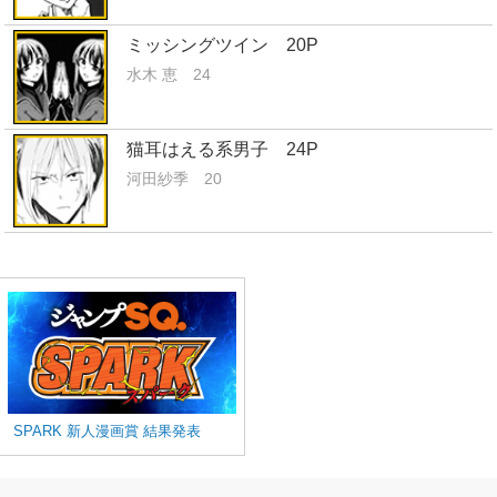
ミッシングツイン 20P
水木 恵 24
猫耳はえる系男子 24P
河田紗季 20
SPARK 新人漫画賞 結果発表