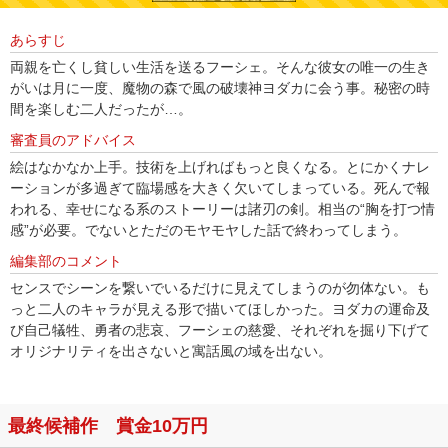
あらすじ
両親を亡くし貧しい生活を送るフーシェ。そんな彼女の唯一の生き
がいは月に一度、魔物の森で風の破壊神ヨダカに会う事。秘密の時
間を楽しむ二人だったが…。
審査員のアドバイス
絵はなかなか上手。技術を上げればもっと良くなる。とにかくナレ
ーションが多過ぎて臨場感を大きく欠いてしまっている。死んで報
われる、幸せになる系のストーリーは諸刃の剣。相当の“胸を打つ情
感”が必要。でないとただのモヤモヤした話で終わってしまう。
編集部のコメント
センスでシーンを繋いでいるだけに見えてしまうのが勿体ない。も
っと二人のキャラが見える形で描いてほしかった。ヨダカの運命及
び自己犠牲、勇者の悲哀、フーシェの慈愛、それぞれを掘り下げて
オリジナリティを出さないと寓話風の域を出ない。
最終候補作 賞金10万円