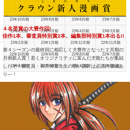
24年2月期
24年1月期
23年12月期
23年11月期
23年10月期
23年9月期
23年8月期
23年7月期
４名受賞の大豊作回!
23年6月期
23年5月期
23年4月期
23年3月期
佳作1本、審査員特別賞2本、編集部特別賞1本出る!!
23年2月期
23年1月期
22年12月期
22年11月期
第４シーズンの最終回に相応しく大豊作となった２月期の
22年10月期
22年9月期
22年8月期
22年7月期
月例新人賞！若くオリジナリティに富んだ才能たちが集結
したぞ！審査員・和月伸宏先生の熱い講評は必読の価値あ
22年6月期
22年5月期
22年4月期
22年3月期
り―！
RISE新人漫画賞 結果発表