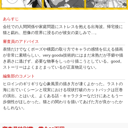
あらすじ
会社での人間関係や家庭問題にストレスを抱える出海波。帰宅後に
猫と戯れ、想像の世界に浸るのが彼女の楽しみで…。
審査員のアドバイス
表情だけでなくポーズや構図の取り方でキャラの感情を伝える描画
が非常に素晴らしい。very gooda技術的にはまだ未熟だが手癖や描
き易さに逃げず、必要な物事をしっかり描こうとしている。good。
ストーリーはよくまとまっているが正直物足りない。
編集部のコメント
ヒロインのギリギリな心象風景の描き方が凄くよかった。ラストの
海に出ていくシーンと現実における現状打破のカットバックは圧巻
の演出。とはいえ、よくある話・キャラクターなだけにあともう一
歩個性がほしかった。猫との関わりを描いてあげた方が良かったか
もしれない。