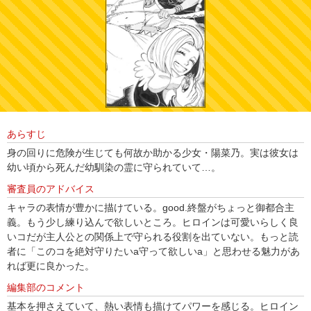
あらすじ
身の回りに危険が生じても何故か助かる少女・陽菜乃。実は彼女は
幼い頃から死んだ幼馴染の霊に守られていて…。
審査員のアドバイス
キャラの表情が豊かに描けている。good.終盤がちょっと御都合主
義。もう少し練り込んで欲しいところ。ヒロインは可愛いらしく良
いコだが主人公との関係上で守られる役割を出ていない。もっと読
者に「このコを絶対守りたいa守って欲しいa」と思わせる魅力があ
れば更に良かった。
編集部のコメント
基本を押さえていて、熱い表情も描けてパワーを感じる。ヒロイン