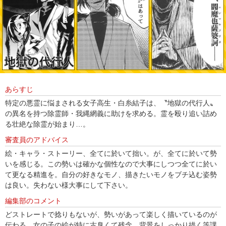
あらすじ
特定の悪霊に悩まされる女子高生・白糸結子は、〝地獄の代行人〟
の異名を持つ除霊師・我縄網義に助けを求める。霊を殴り追い詰め
る壮絶な除霊が始まり…。
審査員のアドバイス
絵・キャラ・ストーリー、全てに於いて拙い。が、全てに於いて勢
いを感じる。この勢いは確かな個性なので大事にしつつ全てに於い
て更なる精進を。自分の好きなモノ、描きたいモノをブチ込む姿勢
は良い。失わない様大事にして下さい。
編集部のコメント
どストレートで捻りもないが、勢いがあって楽しく描いているのが
伝わる。女の子の絵が特に古臭くて残念。背景をしっかり描く等課