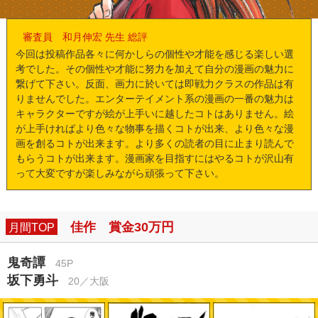
審査員 和月伸宏 先生 総評
今回は投稿作品各々に何かしらの個性や才能を感じる楽しい選
考でした。その個性や才能に努力を加えて自分の漫画の魅力に
繋げて下さい。反面、画力に於いては即戦力クラスの作品は有
りませんでした。エンターテイメント系の漫画の一番の魅力は
キャラクターですが絵が上手いに越したコトはありません。絵
が上手ければより色々な物事を描くコトが出来、より色々な漫
画を創るコトが出来ます。より多くの読者の目に止まり読んで
もらうコトが出来ます。漫画家を目指すにはやるコトが沢山有
って大変ですが楽しみながら頑張って下さい。
佳作 賞金30万円
月間TOP
鬼奇譚
45P
坂下勇斗
20／大阪