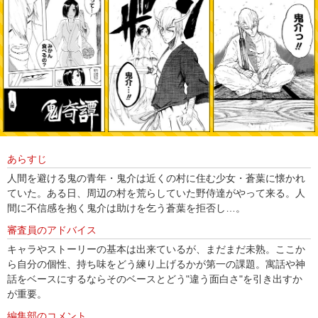
あらすじ
人間を避ける鬼の青年・鬼介は近くの村に住む少女・蒼葉に懐かれ
ていた。ある日、周辺の村を荒らしていた野侍達がやって来る。人
間に不信感を抱く鬼介は助けを乞う蒼葉を拒否し…。
審査員のアドバイス
キャラやストーリーの基本は出来ているが、まだまだ未熟。ここか
ら自分の個性、持ち味をどう練り上げるかが第一の課題。寓話や神
話をベースにするならそのベースとどう"違う面白さ"を引き出すか
が重要。
編集部のコメント