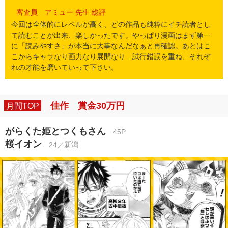
審査員 アミュー 先生 総評
今回は全体的にレベルが高く、どの作品も純粋にイチ読者とし
て読むことが出来、楽しかったです。やっぱり漫画はまず第一
に「読みやすさ」が本当に大事なんだなぁと再確認。あとはこ
こからキャラなり画力なり展開なり…試行錯誤を重ね、それぞ
れの才能を磨いていって下さい。
佳作 賞金30万円
月間TOP
がらくた姫とつくもさん
45P
桜イオン
24／新潟