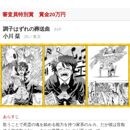
審査員特別賞 賞金20万円
調子はずれの葬送曲
31P
小川 栞
20／東京
あらすじ
歌うことで死霊の魂を鎮める能力を持つ家系のルカ。だが彼は音痴