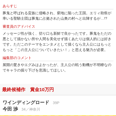
あらすじ
豚鬼と呼ばれる蛮族に侵略され、窮地に陥った王国。エリィ助祭が
率いる聖騎士団は豚鬼に占拠された山奥の村へと出陣するが…!?
審査員のアドバイス
メッセージ性が強く、切り口も新鮮で良かったです。豚鬼をただの
悪として描かない所や人間を美化せず描くあたりは個人的には好き
です。ただこのテーマをエンタメとして描くなら主人公にはもっと
もっと「この主人公についていきたい！」と思える魅力が必要。
編集部のコメント
展開の驚きやエグみはよかったが、主人公の戦う動機が不明瞭なの
でキャラの掘り下げを意識してほしい。
最終候補作 賞金10万円
ワインディングロード
39P
今田 渉
34／神奈川