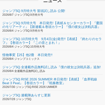
ニュース
ジャンプSQ.9月特大号 冒頭試し読み 公開!
2026/8/7 ジャンプSQ.9月特大号
ジャンプSQ.9月特大号 本日発売!【表紙＆センターカラー】『憂国
のモリアーティ』【新連載＆巻頭カラー】『僕の彼女は決戦兵器』
2026/8/4 ジャンプSQ.9月特大号
ジャンプSQ.10月特大号 9月4日(金)発売!!【表紙】『終わりのセラ
フ』【巻頭カラー】『この音とまれ！』
2026/8/4 ジャンプSQ.10月特大号
怪物事変【25】他2冊 本日発売!!
2026/8/4 ジャンプコミックス
ジャンプSQ.全連載作品無料試し読み『僕の彼女は決戦兵器』追加!
2026/8/4 全連載作品無料試し読み
ジャンプSQ.RISE 2026 SUMMER 本日発売!【表紙】『血界戦線
Beat 3 Peat』【巻頭カラー】『戦奏教室』
2026/7/30 ジャンプSQ.RISE 2026 UMMER
ジャンプSQ.連載陣あらすじ更新
2026/7/28 ジャンプSQ.