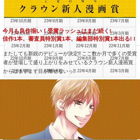
24年2月期
24年1月期
23年12月期
23年11月期
23年10月期
23年9月期
23年8月期
23年7月期
今月も良作揃い！受賞ラッシュはまだ続く!
23年6月期
23年5月期
23年4月期
23年3月期
佳作1本、審査員特別賞1本、編集部特別賞1本出る! !
23年2月期
23年1月期
22年12月期
22年11月期
またしても新鋭のデビューが決定!! ここ数か月で多くの受賞
22年10月期
22年9月期
22年8月期
22年7月期
者が登場して盛り上がりをみせているクラウン新人漫画賞
からはますます目が離せないっ!!
22年6月期
22年5月期
22年4月期
22年3月期
RISE新人漫画賞 結果発表