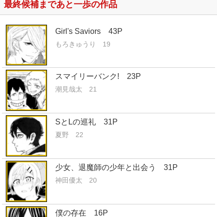
最終候補まであと一歩の作品
Girl's Saviors 43P
もろきゅうり 19
スマイリーバンク! 23P
潮見哉太 21
SとLの巡礼 31P
夏野 22
少女、退魔師の少年と出会う 31P
神田優太 20
僕の存在 16P