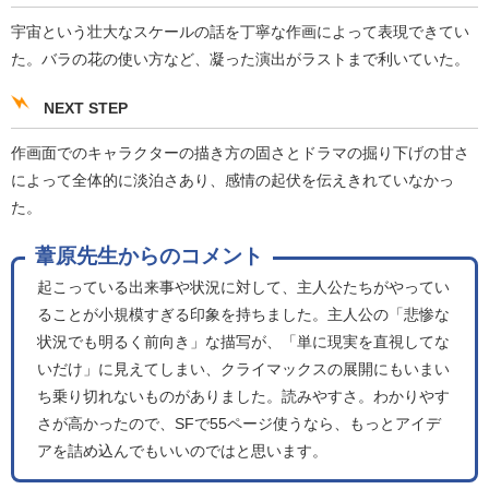
宇宙という壮大なスケールの話を丁寧な作画によって表現できてい
た。バラの花の使い方など、凝った演出がラストまで利いていた。
NEXT STEP
作画面でのキャラクターの描き方の固さとドラマの掘り下げの甘さ
によって全体的に淡泊さあり、感情の起伏を伝えきれていなかっ
た。
葦原先生からのコメント
起こっている出来事や状況に対して、主人公たちがやってい
ることが小規模すぎる印象を持ちました。主人公の「悲惨な
状況でも明るく前向き」な描写が、「単に現実を直視してな
いだけ」に見えてしまい、クライマックスの展開にもいまい
ち乗り切れないものがありました。読みやすさ。わかりやす
さが高かったので、SFで55ページ使うなら、もっとアイデ
アを詰め込んでもいいのではと思います。