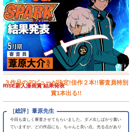
24年2月期
24年1月期
23年12月期
23年11月期
23年10月期
23年9月期
23年8月期
23年7月期
23年6月期
23年5月期
23年4月期
23年3月期
23年2月期
23年1月期
22年12月期
22年11月期
22年10月期
22年9月期
22年8月期
22年7月期
22年6月期
22年5月期
22年4月期
22年3月期
３作品のデビューが決定!佳作２本!!審査員特別
RISE新人漫画賞 結果発表
賞1本出る!!
［総評］葦原先生
今回も楽しく審査させてもらいました。ダメ出しばかり書い
ていますが、どの作品にも、ちゃんと良い点。光る点があり