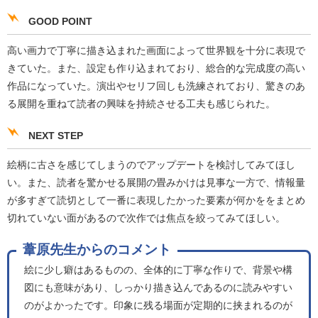
GOOD POINT
高い画力で丁寧に描き込まれた画面によって世界観を十分に表現で
きていた。また、設定も作り込まれており、総合的な完成度の高い
作品になっていた。演出やセリフ回しも洗練されており、驚きのあ
る展開を重ねて読者の興味を持続させる工夫も感じられた。
NEXT STEP
絵柄に古さを感じてしまうのでアップデートを検討してみてほし
い。また、読者を驚かせる展開の畳みかけは見事な一方で、情報量
が多すぎて読切として一番に表現したかった要素が何かををまとめ
切れていない面があるので次作では焦点を絞ってみてほしい。
葦原先生からのコメント
絵に少し癖はあるものの、全体的に丁寧な作りで、背景や構
図にも意味があり、しっかり描き込んであるのに読みやすい
のがよかったです。印象に残る場面が定期的に挟まれるのが