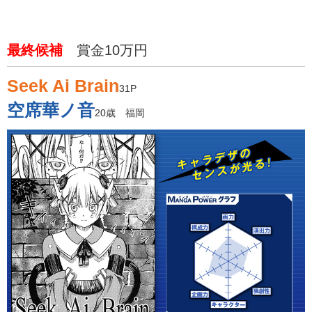
最終候補
賞金10万円
Seek Ai Brain
31P
空席華ノ音
20歳 福岡