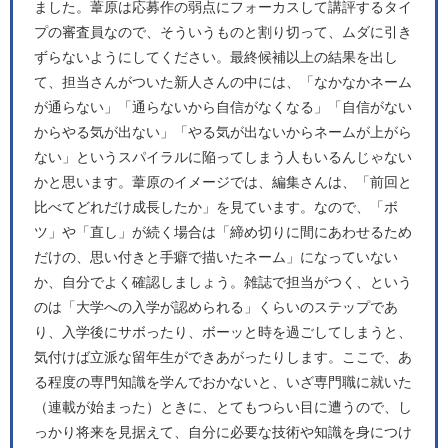
ました。葦原は応募作の弱点にフォーカスして講評するタイ
プの審査員なので、そういうものと割り切って、ムダに引き
ずらないようにしてください。最終候補以上の結果を出し
て、担当さんがついた新人さんの中には、「なかなかネーム
が通らない」「通らないから自信がなくなる」「自信がない
からやる気が出ない」「やる気が出ないからネームが上がら
ない」というスパイラルに陥ってしまう人もいるんじゃない
かと思います。葦原のイメージでは、編集さんは、「前回と
比べてどれだけ成長したか」を見ています。なので、「ボ
ツ」や「直し」が続く場合は「締め切りに間にあわせるため
だけの、思い付きと手癖で描いたネーム」になっていない
か、自分でよく確認しましょう。雑誌で担当がつく、という
のは「大学への入学が認められる」くらいのステップであ
り、入学後にサボったり、ボーッと時を過ごしてしまうと、
気付けば立派な留年生ができあがったりします。ここで、あ
る程度の専門知識を学んでおかないと、いざ専門職に就いた
（連載が始まった）ときに、とてもつらい目に遭うので、し
っかり将来を見据えて、自分に必要な技術や知識を身につけ