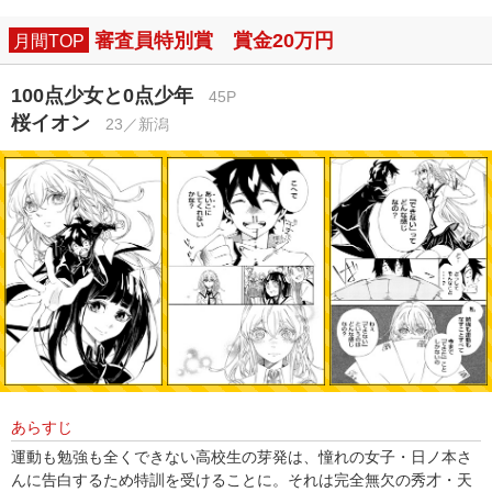
審査員特別賞 賞金20万円
月間TOP
100点少女と0点少年
45P
桜イオン
23／新潟
あらすじ
運動も勉強も全くできない高校生の芽発は、憧れの女子・日ノ本さ
んに告白するため特訓を受けることに。それは完全無欠の秀才・天