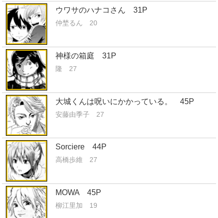
ウワサのハナコさん 31P
仲埜るん 20
神様の箱庭 31P
隆 27
大城くんは呪いにかかっている。 45P
安藤由季子 27
Sorciere 44P
高橋歩維 27
MOWA 45P
柳江里加 19