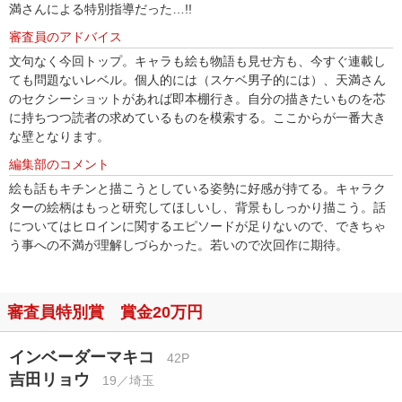
満さんによる特別指導だった…!!
審査員のアドバイス
文句なく今回トップ。キャラも絵も物語も見せ方も、今すぐ連載し
ても問題ないレベル。個人的には（スケベ男子的には）、天満さん
のセクシーショットがあれば即本棚行き。自分の描きたいものを芯
に持ちつつ読者の求めているものを模索する。ここからが一番大き
な壁となります。
編集部のコメント
絵も話もキチンと描こうとしている姿勢に好感が持てる。キャラク
ターの絵柄はもっと研究してほしいし、背景もしっかり描こう。話
についてはヒロインに関するエピソードが足りないので、できちゃ
う事への不満が理解しづらかった。若いので次回作に期待。
審査員特別賞 賞金20万円
インベーダーマキコ
42P
吉田リョウ
19／埼玉