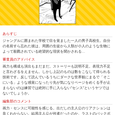
あらすじ
ジャングルに囲まれた学校で目を覚ました一人の男子高校生。自分
の名前すら忘れた彼は、周囲の生徒から人類が小人のような生物に
よって殺戮されている絶望的な現状を聞かされる…
審査員のアドバイス
画力も構成も演出もまだまだ。ストーリーも説明不足。表現力不足
と言わざるをえません。しかし上記のものは数をこなして得られる
技術です。反して読んでいるうちにダークな世界観にまるで「そこ
にいる」ような感覚になったり先が気になりページをめくる手が止
まらないのは練習では絶対に手に入らない"センス"というヤツでは
ないでしょうか。
編集部のコメント
画力・センスに可能性を感じる。出だしの主人公のリアクションは
良くわからない。結局主人公が何者だったのか、ラストのバックボ