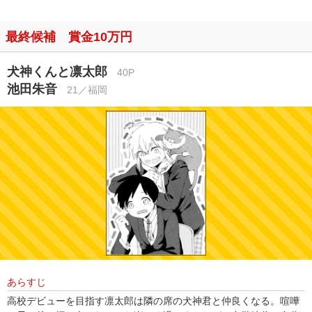
最終候補 賞金10万円
犬神くんと凛太郎
40P
池田朱音
21／福岡
あらすじ
高校デビューを目指す凛太郎は隣の席の犬神君と仲良くなる。喧嘩