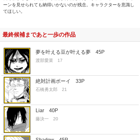
ーンを見せられても納得いかないのが残念。キャラクターを意識し
てほしい。
最終候補まであと一歩の作品
夢を叶える豆が叶える夢 45P
渡部愛菜 17
絶対計画ボーイ 33P
石橋勇太郎 21
Liar 40P
藤決一 20
Shadow 45P