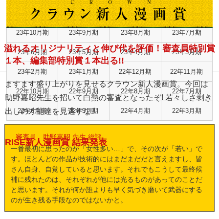
24年2月期
24年1月期
23年12月期
23年11月期
23年10月期
23年9月期
23年8月期
23年7月期
溢れるオリジナリティと伸び代を評価！審査員特別賞
23年6月期
23年5月期
23年4月期
23年3月期
１本、編集部特別賞１本出る!!
23年2月期
23年1月期
22年12月期
22年11月期
ますます盛り上がりを見せるクラウン新人漫画賞。今回は
22年10月期
22年9月期
22年8月期
22年7月期
助野嘉昭先生を招いて白熱の審査となったぞ! 若々しさ剥き
出しの才能達を見逃すな!!
22年6月期
22年5月期
22年4月期
22年3月期
審査員 助野嘉昭 先生 総評
RISE新人漫画賞 結果発表
一番最初に思ったのが「女性多い…」で、その次が「若い」で
す。ほとんどの作品が技術的にはまだまだだと言えますし、皆
さん自身、自覚していると思います。それでもこうして最終候
補に残れたのは、それぞれが他には光るものがあってのことだ
と思います。それが何か誰よりも早く気づき磨いて武器にする
のが生き残る手段なのではないかと。