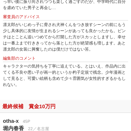
っ早い後に振り向されつつも楽しく過ごすのだが、中学時代に自分
を虐めていた男子と再会し…
審査員のアドバイス
凛太郎がいじめっ子に脅され犬神くんをつき放すシーンの前にもう
少し具体的に友情が生まれるシーンがあっても良かったかも。ピン
チはとことん追いつめてから打開した方がスカッとしますし、幸せ
は一番上まで行ききってから落とした方が絶望感も増します。あと
凛太郎の女装に興奮したのは僕だけではない筈。
編集部のコメント
キャラクターの気持ちを丁寧に追えている。とはいえ、作品内に出
てくる不良や悪い子が画一的というか杓子定規で残念。少年漫画と
して見ると、可愛い絵柄も含めて少々雰囲気が女性的すぎるかもし
れない。
最終候補 賞金10万円
otha-x
45P
堀内春香
22／名古屋