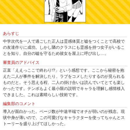
あらすじ
中学次代を一人で過ごした正人は霊感体質と嘘をつくことで高校で
の友達作りに成功。しかし隣のクラスにも霊感を持つ女子がいるこ
とを知り、自分の嘘を守るため彼女を屋上に呼び出し…。
審査員のアドバイス
正直「ええっここで終わり!?」という感想です。ここから秘密を抱
えた二人が事件を解決したり、ラブをコメしたりするのが見られる
ものだと。そう思える程、二人の掛け合いは読んでいてとても楽し
かったです。テンポもよく最小限の説明でキャラを理解し感情移入
できました。これは素晴らしい技術です。
編集部のコメント
導入が面白かった。ページ数が中途半端でオチが弱いのが残念。現
状中身が薄いので、この可愛げなキャラクターを使ってちゃんとス
トーリーを盛り上げてほしかった。