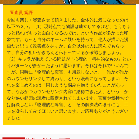
審査員 総評
今回も楽しく審査させて頂きました。全体的に気になったのは
以下の２点。（1）現時点でも物語は成立してるけど、もうちょ
っと粘ればもっと面白くなるのでは、という作品が多かった印
象です。もっと自分のネームに疑いを持って、他人が描いた漫
画だと思って改善点を探すか、自分以外の人に読んでもらっ
て、自分の狙いがきちんと伝わっているか確認しましょう。
（2）キャラが抱えている問題が「心理的・精神的なもの」とい
うパターンが多かったように思います。それはそれでいいんで
すが、同時に「物理的な障害」も用意しないと、「誰かが誰か
のカウンセリングして終わり」という漫画になってしまい、そ
れを楽しめるのは「同じような悩みを抱えていたことがあっ
て、なおかつカウンセリング内容に納得できた人」という、か
なり狭い範囲の読者に限定されてしまいます。言葉や気持ちで
は解決しない「物理的な障害」と、その解決法のほうにも、工
夫を凝らしてみてほしいと思います。ご応募ありがとうござい
ました！