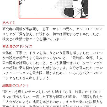
あらすじ
研究者の両親が事故死し、息子・サトルの元へ、アンドロイドのア
メリアが「愛を教え」に現れる。初めは拒絶するサトルだったが、
彼女との生活で徐々に心を開いていき…!?
審査員のアドバイス
全体的に丁寧で、ドラマを描こうという意識を感じました。いくつ
かの設定が若千うまく噛み合ってないのと、「最終的に全部、主人
公の両親が計画していたこと」という展開のせいで、クライマック
スの感動に乗り切れなかった感があります。自分が選んだキャラや
シチュエーションを最大限に活かすために、いろんなパターンのア
イデアをたくさん出しましょう。
編集部のコメント
"愛"という難しいテーマをしっかり描けており、終盤にかけてのド
ラマの演出も良い。一貫した丁寧な描写も好印象。「問題を抱えた
主人公がどのように成長を遂げるのか」、キャラの魅力と説得力を
高められるよう、今後はよりアイデアを煮詰めていってほしい。