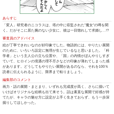
あらすじ
「変人」研究者のニコラスは、塔の中に収監された"魔女"の噂を聞
く。だがそこに居た腕のない少女に、彼は一目惚れして求婚し…!?
審査員のアドバイス
絵が丁寧できれいなのが好印象でした。物語的には、やりたい展開
のために、いろいろ設定に無理が生じているなと思いました。「科
学者」という主人公の立ち位置や、「国」の内情がぼんやりしすぎ
ていて、ヒロインの境遇の理不尽さなどの印象が薄れてしまった感
があります。どうしてもやりたい展開があるのなら、それを100％
読者に伝えられるように、限界まで粘りましょう。
編集部のコメント
画力・話の展開・まとまり、いずれも完成度が高く、さらに描いて
いけばオリジナルな絵柄も出て来そう。話は素直な展開で好感が持
てたが、キャラの魅せ方に設定が上手く生きておらず、もう一歩深
掘りしてほしかった。