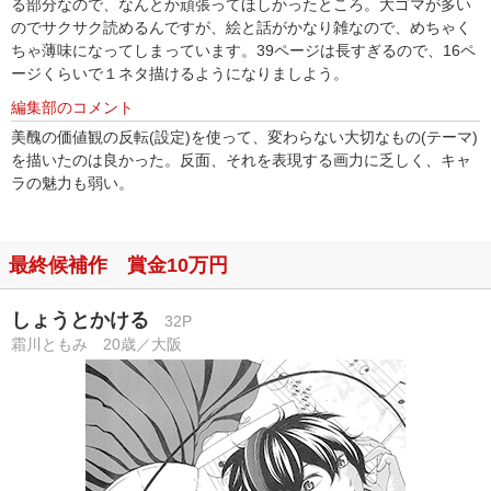
る部分なので、なんとか頑張ってほしかったところ。大ゴマが多い
のでサクサク読めるんですが、絵と話がかなり雑なので、めちゃく
ちゃ薄味になってしまっています。39ページは長すぎるので、16ペ
ージくらいで１ネタ描けるようになりましよう。
編集部のコメント
美醜の価値観の反転(設定)を使って、変わらない大切なもの(テーマ)
を描いたのは良かった。反面、それを表現する画力に乏しく、キャ
ラの魅力も弱い。
最終候補作 賞金10万円
しょうとかける
32P
霜川ともみ 20歳／大阪