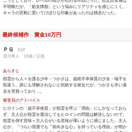
こうとしており、レベルの高さが伝わる作品だった。想定読者層は
不明瞭だが、「処女懐胎」という悩みにリアリティを感じにくく、
キャラの言動に置いてけぼりな印象があったのは残念だった。
最終候補作 賞金10万円
ＰＧ
31P
澄川隼人 19歳／広島
あらすじ
怨霊から人々を護る少年・つかさは、超絶不幸体質の少女・端子を
気遣う。誰にも理解されないと拒絶する彼女だが、つかさも辛い過
去を背負っており…。
審査員のアドバイス
ヒロインの「超不幸体質」が怨霊を呼ぶ「理由」にしかなっておら
ず、主人公が怨霊を退治してもヒロインの問題は解決しないので、
怨霊を倒す意味＝主人公がいる意味が薄いように感じました。主人
公が、「つらい境遇でも『前向きな心』を持っている理由」が明か