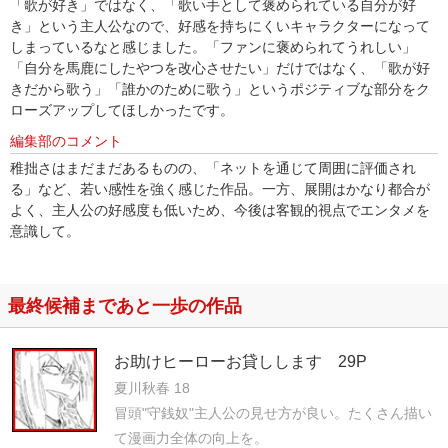
「歌が好き」ではなく、「歌い手として褒められている自分が好
き」という主人公なので、好感を持ちにくいキャラクターになって
しまっているなと感じました。「ファンに褒められてうれしい」
「自分を馬鹿にしたやつを改心させたい」だけではなく、「歌が好
きだから歌う」「誰かのために歌う」というポジティブな部分をク
ローズアップしてほしかったです。
編集部のコメント
稚拙さはまだまだあるものの、「ネットを通じて周囲に評価され
る」など、若い感性を強く感じた作品。一方、展開はかなり都合が
よく、主人公の好感度も低いため、今後は客観的視点でエンタメを
意識して。
最終候補まであと一歩の作品
お助けヒーローお貸しします 29P
夏川秋春 18
冒頭"守銭奴"主人公の見せ方が良い。たくさん描い
て漫画力全体の向上を。