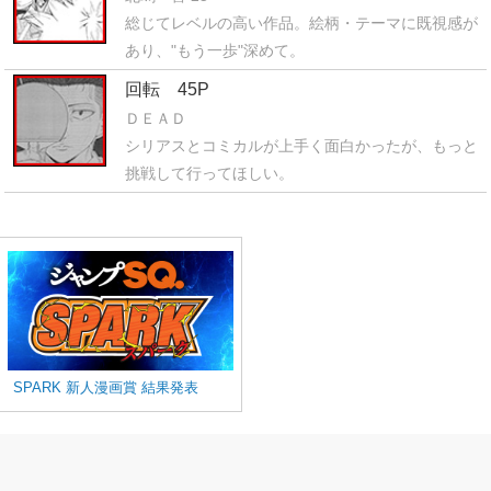
総じてレベルの高い作品。絵柄・テーマに既視感が
あり、"もう一歩"深めて。
回転 45P
ＤＥＡＤ
シリアスとコミカルが上手く面白かったが、もっと
挑戦して行ってほしい。
SPARK 新人漫画賞 結果発表