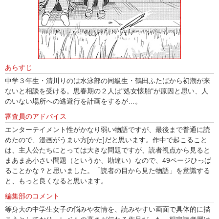
あらすじ
中学３年生・清川りのは水泳部の同級生・鶴田ふたばから初潮が来
ないと相談を受ける。思春期の２人は"処女懐胎"が原因と思い、人
のいない場所への逃避行を計画をするが…。
審査員のアドバイス
エンターテイメント性がかなり弱い物語ですが、最後まで普通に読
めたので、漫画がうまい方[かた]だと思います。作中で起こること
は、主人公たちにとっては大きな問題ですが、読者視点から見ると
まあまあ小さい問題（というか、勘違い）なので、49ページひっぱ
ることかな？と思いました。「読者の目から見た物語」を意識する
と、もっと良くなると思います。
編集部のコメント
等身大の中学生女子の悩みや友情を、読みやすい画面で具体的に描