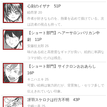
心刻のイザナ 51P
睦昂芽 20
作者が好きなものを、熱量を込めて描けている。次
は読者の視点も持って。
【ショート部門】ヘアーサロンバリカン中
尉 11P
安藤狂太郎 25
味のある絵と高密度なギャグが良い。絵的に単調な
コマが続いたのは残念。
【ショート部門】サイクロンおおあらし
16P
キニハエキ 25
可愛い絵柄は魅力的だが、背景無し・セリフ多しで
伝えきれていない印象。
冴羽スケロクは行方不明 43P
北嶋一喜 25