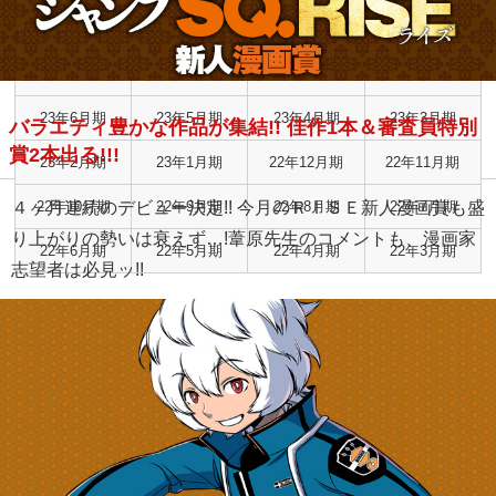
24年2月期
24年1月期
23年12月期
23年11月期
23年10月期
23年9月期
23年8月期
23年7月期
23年6月期
23年5月期
23年4月期
23年3月期
バラエティ豊かな作品が集結!! 佳作1本＆審査員特別
賞2本出る!!!
23年2月期
23年1月期
22年12月期
22年11月期
４ヶ月連続のデビュー決定!! 今月のＲＩＳＥ新人漫画賞も盛
22年10月期
22年9月期
22年8月期
22年7月期
り上がりの勢いは衰えず…!葦原先生のコメントも、漫画家
22年6月期
22年5月期
22年4月期
22年3月期
志望者は必見ッ!!
RISE新人漫画賞 結果発表