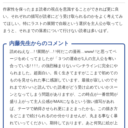
作家性を保ったまま読者の視点を意識することができれば更に良
い。それぞれの描写が読者にどう受け取られるのかをよく考えてみ
てほしい。特にラストの展開で自殺という選択を主人公が取ってし
まうと、それまでの落差について行けない読者は多いはず。
内藤先生からのコメント
読めねえな…! !展開が…! !何だこの漫画…www! !と思ってペ
ージをめくってましたが「３つの運命が1人の主人公を奪い
合っている! ! ! !」の強烈極まりないパンチラインに完全にや
られました。超面白い。長く生きてますがここまで初めての
ものを見せられた事に感謝しています。最後が寂しいのでそ
れまでガハハと読んでいた読者がどう受け止めていいかスー
ンとなってしまう問題がありますが、この時点が一番世間が
盛り上がって主人公感がMAXになるという強い描写があれ
ば、テーマで納得させられ更にまとまったかも。この描き方
をどこまで続けられるのか分かりませんが、丸まる事なく暴
れていってください。期待しております。あと何気に絵が上