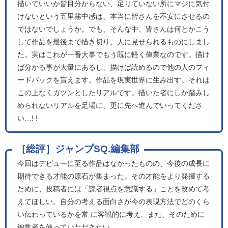
描いていいか皆目分からない、足りていない所にマジに気付
けないという五里霧中感は、本当に皆さんを不安にさせるの
ではないでしょうか。でも、そんな中、皆さんは何とかこう
して作品を最後まで描き切り、人に見せられるものにしまし
た。実はこれが一番大事でもう既に軽く偉業なのです。描け
ば分かる事が大量にあるし、描けば読めるので他の人のフィ
ードバックを貰えます。作品を現実世界に生み出す。それは
この上なくガツンとしたリアルです。描いた者にしか踏みし
められないリアルを足場に、更に先へ進んでいってくださ
い…! !
［総評］ジャンプSQ.編集部
今回はデビューに至る作品はなかったものの、今後の成長に
期待できる才能の原石が集まった。その才能をより発揮する
ために、投稿者には「読者視点を意識する」ことを改めて考
えてほしい。自分の考える面白さが今の表現方法でどのくら
い伝わっているかを常 に客観的に考え、また、そのために
編集者を使っていただきたい。