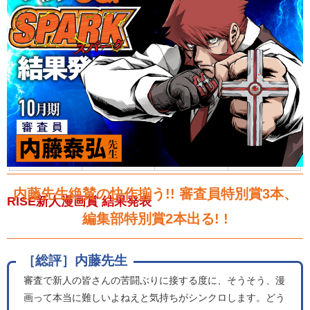
24年2月期
24年1月期
23年12月期
23年11月期
23年10月期
23年9月期
23年8月期
23年7月期
23年6月期
23年5月期
23年4月期
23年3月期
23年2月期
23年1月期
22年12月期
22年11月期
22年10月期
22年9月期
22年8月期
22年7月期
22年6月期
22年5月期
22年4月期
22年3月期
内藤先生絶賛の快作揃う!! 審査員特別賞3本、
RISE新人漫画賞 結果発表
編集部特別賞2本出る! !
［総評］内藤先生
審査で新人の皆さんの苦闘ぶりに接する度に、そうそう、漫
画って本当に難しいよねえと気持ちがシンクロします。どう