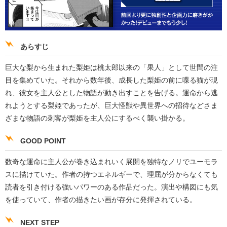
あらすじ
巨大な梨から生まれた梨姫は桃太郎以来の「果人」として世間の注
目を集めていた。それから数年後、成長した梨姫の前に喋る猫が現
れ、彼女を主人公とした物語が動き出すことを告げる。運命から逃
れようとする梨姫であったが、巨大怪獣や異世界への招待などさま
ざまな物語の刺客が梨姫を主人公にするべく襲い掛かる。
GOOD POINT
数奇な運命に主人公が巻き込まれいく展開を独特なノリでユーモラ
スに描けていた。作者の持つエネルギーで、理屈が分からなくても
読者を引き付ける強いパワーのある作品だった。演出や構図にも気
を使っていて、作者の描きたい画が存分に発揮されている。
NEXT STEP