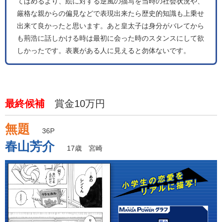
てはめるより、絵に対する逆風の描写を当時の社会状況や、
厳格な親からの偏見などで表現出来たら歴史的知識も上乗せ
出来て良かったと思います。あと皇太子は身分がバレてから
も荊浩に話しかける時は最初に会った時のスタンスにして欲
しかったです。表裏がある人に見えると勿体ないです。
最終候補
賞金10万円
無題
36P
春山芳介
17歳 宮崎