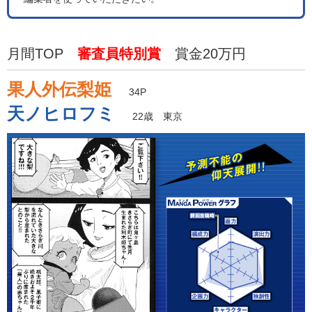
月間TOP
審査員特別賞
賞金20万円
果人外伝梨姫
34P
天ノヒロフミ
22歳 東京