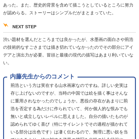
あった。また、歴史的背景を含めて描こうとしているところに努力
が認めらる。ストーリーはシンプルだがまとまっていた。
NEXT STEP
渋い題材を選んだところまでは良かったが、水墨画の面白さや荊浩
の技術的なすごさまでは描き切れていなかったのでその部分にアイ
デアと演出力が必要。冒頭と最後の現代の描写はあまり利いていな
い。
内藤先生からのコメント
荊浩という方は実在する山水画家なのですね。詳しい史実は
存じ上げないのですが、当時の中国では絵を描く事はそんな
に重用されなかったのでしょうか。悪役の存在があまりに荊
浩を否定する為だけに作られていて、何か個人的な恨みでも
無いと成立しないレベルに思えました。自分の描いたものが
認められてゆく喜び（特にサイレントでその過程が描かれて
いる部分は出色です）は凄く伝わるので、無理に悪い奴を当