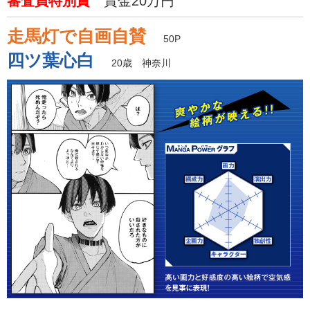
審査員特別賞
賞金20万円
走馬灯で自画自賛
50P
四ツ葉心白
20歳 神奈川