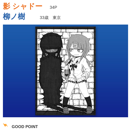
影 シャドー
34P
柳ノ樹
33歳 東京
GOOD POINT