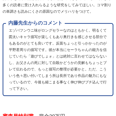
多くの読者に受け入れらるような研究をしてみてほしい。コマ割り
の単調さも読みにくさの原因なのでメリハリをつけて。
内藤先生からのコメント
エゾバフンウニ味がロングセラーなのはともかく。明るくて
図太いキャラ描写が楽しくもあり奥行きを感じさせる部分で
もあるのがとても良いです。反面ちょっと引っかかったのが
平野君周りの描写です。彼が本当にセーラちゃんの能力を信
じていたら「遊びでしょォ」とは絶対に言わせてはならない
し、お父さんの死に対して自殺かどうかの見解もちょっとブ
レて伝わるので、もっと描写の整理が必要かと。ただ、こう
いう色々思い付いてしまう所は長所であり作品の魅力にもな
っているので、今後も縮こまる事なく伸び伸びブチ込んで行
って下さい。