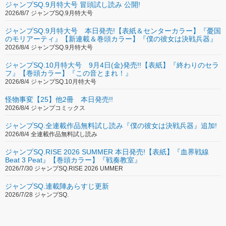
ジャンプSQ.9月特大号 冒頭試し読み 公開!
2026/8/7 ジャンプSQ.9月特大号
ジャンプSQ.9月特大号 本日発売!【表紙＆センターカラー】『憂国
のモリアーティ』【新連載＆巻頭カラー】『僕の彼女は決戦兵器』
2026/8/4 ジャンプSQ.9月特大号
ジャンプSQ.10月特大号 9月4日(金)発売!!【表紙】『終わりのセラ
フ』【巻頭カラー】『この音とまれ！』
2026/8/4 ジャンプSQ.10月特大号
怪物事変【25】他2冊 本日発売!!
2026/8/4 ジャンプコミックス
ジャンプSQ.全連載作品無料試し読み『僕の彼女は決戦兵器』追加!
2026/8/4 全連載作品無料試し読み
ジャンプSQ.RISE 2026 SUMMER 本日発売!【表紙】『血界戦線
Beat 3 Peat』【巻頭カラー】『戦奏教室』
2026/7/30 ジャンプSQ.RISE 2026 UMMER
ジャンプSQ.連載陣あらすじ更新
2026/7/28 ジャンプSQ.