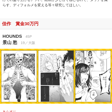
らす、ディフォルメを変える等々研究してほしい。
佳作 賞金30万円
HOUNDS
45P
景山 愁
19／大阪
あらすじ