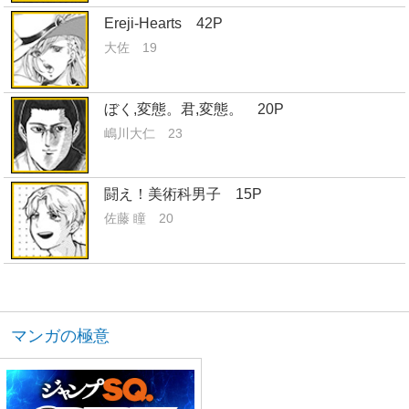
Ereji-Hearts 42P
大佐 19
ぼく,変態。君,変態。 20P
嶋川大仁 23
闘え！美術科男子 15P
佐藤 瞳 20
マンガの極意