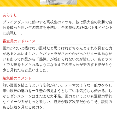
あらすじ
ブレイクダンスに熱中する高校生のアツキ。彼は県大会の決勝で自
分を破った同い年の志道をを誘い、全国規模の2対2バトルイベント
に挑戦し…。
審査員のアドバイス
画力がないと描けない題材だと思うけれどちゃんとそれを見せる力
があると思いました。ただキャラがさわやかだったりクール系なせ
いもあって作品から「熱気」が感じられないのが惜しい。あとラス
トで大技をキメられるようになるまでの主人公が努力する姿がもう
少し見れたらと思いました。
編集部のコメント
熱い漫画を描こうという姿勢がいい。テーマのような一般ウケをし
辛い競技の魅力を一生懸命伝えようとしている気持ちも伝わる。し
かしダンスシーンはまだまだ力不足。画力というよりも運動力学的
なイメージ力がもっと欲しい。勝敗が観客次第だからこそ、説得力
ある決着を見せる努力を。