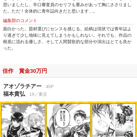
思いましたし、辛口審査員のセリフも重みがあって胸にささりまし
た。ただ！全体的に青年誌向きだと思います…。
編集部のコメント
面白かった。題材選びにセンスを感じる。絵柄は現状では青年誌よ
り過ぎて少し地味に見えてしまうかもしれない。それでも、作品の
根底に流れる優しさ、そして人間賛歌的な部分や演出はとても良か
った。
佳作 賞金30万円
アオゾラチアー
45P
福本貴弘
19／東京