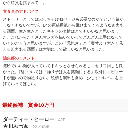
から勝負を挑まれて…。
審査員のアドバイス
ストーリーとしてはぶっちゃけ41ページも必要なのか？という気が
しなくもないですが、B4の原稿用紙から飛び出てくるような迫力あ
る画面、生き生きとしたキャラの表情はとてもいいなと思いまし
た。これからたくさんマンガを描いていってどんどん上手になって
いくのだろうと思いますが、この「元気さ」と「実寸より大きく見
える迫力ある画面」は大切にして欲しいなと思いました。
編集部のコメント
随所でいい顔が入っていてドキッとさせられるし、セリフ回しも良
かった。話については「踊り子は人を笑顔にする」以外にエピソー
ドが無いので物足りない。絵柄も演出も含め、少しずつレベルを上
げていってほしい。
最終候補 賞金10万円
ダーティー・ヒーロー
42P
古川みづき
22／愛媛