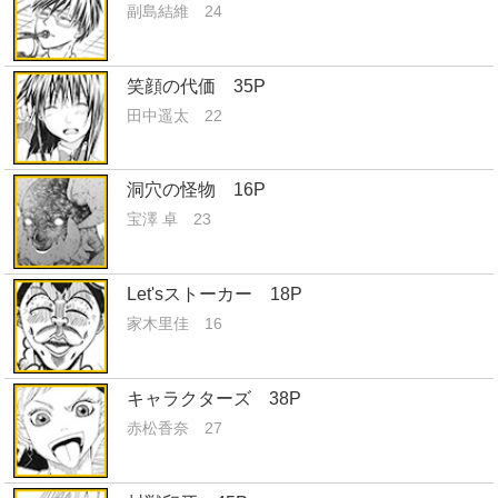
副島結維 24
笑顔の代価 35P
田中遥太 22
洞穴の怪物 16P
宝澤 卓 23
Let'sストーカー 18P
家木里佳 16
キャラクターズ 38P
赤松香奈 27