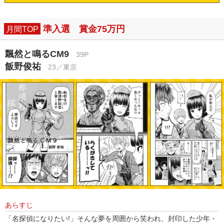
準入選 賞金75万円
月間TOP
飄然と鳴るCM9
39P
飯野俊祐
23／東京
あらすじ
「名探偵になりたい!」そんな夢を周囲から笑われ、封印した少年・