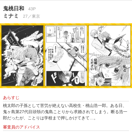
鬼桃日和
43P
ミナミ
27／東京
あらすじ
桃太郎の子孫として苦労が絶えない高校生・桃山浩一郎。ある日、
鬼ヶ島第27代目頭領の鬼島ことりから求婚されてしまう。断る浩一
郎だったが、ことりは学校まで押しかけてきて…。
審査員のアドバイス