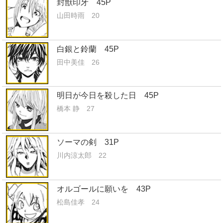
封獣印牙 45P
山田時雨 20
白銀と鈴蘭 45P
田中美佳 26
明日が今日を殺した日 45P
橋本 静 27
ソーマの剣 31P
川内涼太郎 22
オルゴールに願いを 43P
松島佳孝 24