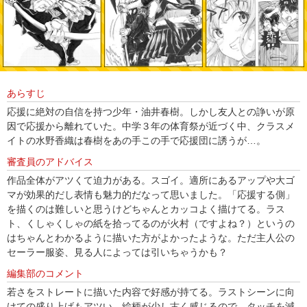
あらすじ
応援に絶対の自信を持つ少年・油井春樹。しかし友人との諍いが原
因で応援から離れていた。中学３年の体育祭が近づく中、クラスメ
イトの水野香織は春樹をあの手この手で応援団に誘うが…。
審査員のアドバイス
作品全体がアツくて迫力がある。スゴイ。適所にあるアップや大ゴ
マが効果的だし表情も魅力的だなって思いました。「応援する側」
を描くのは難しいと思うけどちゃんとカッコよく描けてる。ラス
ト、くしゃくしゃの紙を拾ってるのが火村（ですよね？）というの
はちゃんとわかるように描いた方がよかったような。ただ主人公の
セーラー服姿、見る人によっては引いちゃうかも？
編集部のコメント
若さをストレートに描いた内容で好感が持てる。ラストシーンに向
けての盛り上げもアツい。絵柄が少し古く感じるので、タッチを減