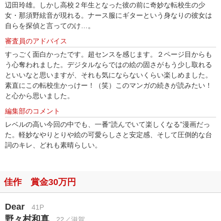
辺田玲雄。しかし高校２年生となった彼の前に奇妙な転校生の少
女・那須野絃音が現れる。ナース服にギターという身なりの彼女は
自らを探偵と言ってのけ…。
審査員のアドバイス
すっごく面白かったです。超センスを感じます。２ページ目からも
う心奪われました。デジタルならではの絵の固さがもう少し取れる
といいなと思いますが、それも気にならないくらい楽しめました。
素直にこの転校生かっけー！（笑）このマンガの続きが読みたい！
と心から思いました。
編集部のコメント
レベルの高い今回の中でも、一番“読んでいて楽しくなる”漫画だっ
た。軽妙なやりとりや絵の可愛らしさと安定感、そして圧倒的な台
詞のキレ、どれも素晴らしい。
佳作 賞金30万円
Dear
41P
野々村和真
22／滋賀