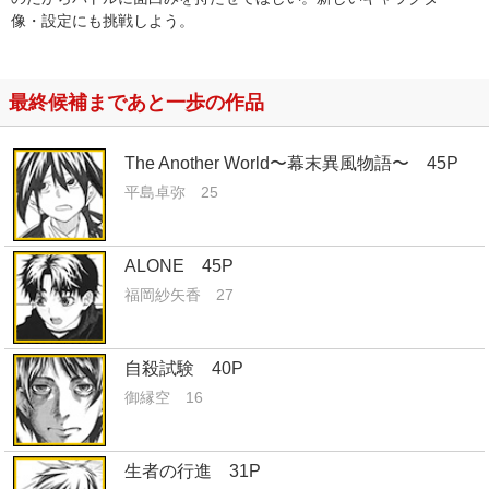
像・設定にも挑戦しよう。
最終候補まであと一歩の作品
The Another World〜幕末異風物語〜 45P
平島卓弥 25
ALONE 45P
福岡紗矢香 27
自殺試験 40P
御縁空 16
生者の行進 31P