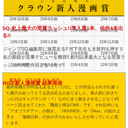
24年2月期
24年1月期
23年12月期
23年11月期
23年10月期
23年9月期
23年8月期
23年7月期
SQ.史上最大の受賞ラッシュ!!準入選1本、佳作4本出
23年6月期
23年5月期
23年4月期
23年3月期
る!!
23年2月期
23年1月期
22年12月期
22年11月期
ジャンプSQ.編集部に激震走る!! 河下先生も太鼓判を押す５
22年10月期
22年9月期
22年8月期
22年7月期
名の新鋭が見事デビューを獲得!! 創刊以来最大となる受賞ラ
ッシュの大豊作回となったぞ!!
22年6月期
22年5月期
22年4月期
22年3月期
審査員 河下水希 先生 総評
RISE新人漫画賞 結果発表
最終候補が10作品もあるというのに、どの作品もそれぞれ違っ
た魅力があってとても読み応えがありました。個人的に好きだ
ったのはギャグマンガ（？）なのに全く飽きさせることなく45
ページ読ませてくれた「飄然と鳴るCM9」です。それ以外にも
「アオゾラチアー」の熱さ、「HOUNDS」や「Dear」の絵の上
手さ、「鬼桃日和」の女の子のかわいらしさが光っていたと思
います。