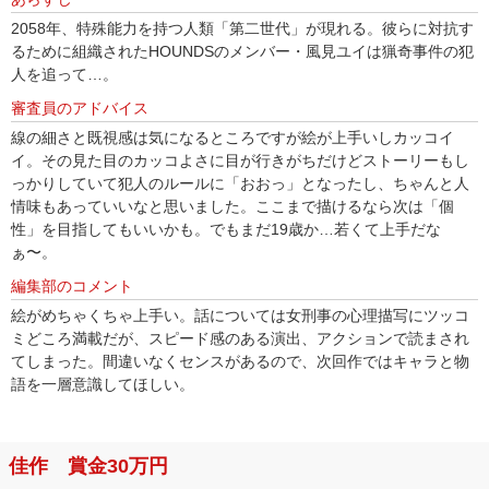
2058年、特殊能力を持つ人類「第二世代」が現れる。彼らに対抗す
るために組織されたHOUNDSのメンバー・風見ユイは猟奇事件の犯
人を追って…。
審査員のアドバイス
線の細さと既視感は気になるところですが絵が上手いしカッコイ
イ。その見た目のカッコよさに目が行きがちだけどストーリーもし
っかりしていて犯人のルールに「おおっ」となったし、ちゃんと人
情味もあっていいなと思いました。ここまで描けるなら次は「個
性」を目指してもいいかも。でもまだ19歳か…若くて上手だな
ぁ〜。
編集部のコメント
絵がめちゃくちゃ上手い。話については女刑事の心理描写にツッコ
ミどころ満載だが、スピード感のある演出、アクションで読まされ
てしまった。間違いなくセンスがあるので、次回作ではキャラと物
語を一層意識してほしい。
佳作 賞金30万円